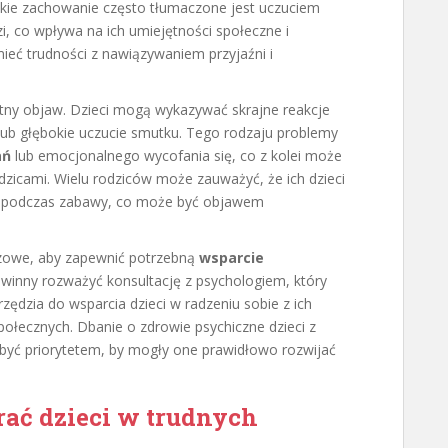
akie zachowanie często tłumaczone jest uczuciem
zi, co wpływa na ich umiejętności społeczne i
ieć trudności z nawiązywaniem przyjaźni i
otny objaw. Dzieci mogą wykazywać skrajne reakcje
 lub głębokie uczucie smutku. Tego rodzaju problemy
ań
lub emocjonalnego wycofania się, co z kolei może
odzicami. Wielu rodziców może zauważyć, że ich dzieci
 podczas zabawy, co może być objawem
zowe, aby zapewnić potrzebną
wsparcie
owinny rozważyć konsultację z psychologiem, który
ędzia do wsparcia dzieci w radzeniu sobie z ich
ołecznych. Dbanie o zdrowie psychiczne dzieci z
być priorytetem, by mogły one prawidłowo rozwijać
rać dzieci w trudnych