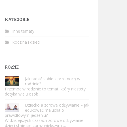
KATEGORIE
Inne tematy
Rodzina i dzieci
RÓŻNE
Jak radzić sobie z przemocą w
rodzinie?
Przemoc w rodzinie to temat, który niestety
dotyka wielu osób …
Dziecko a zdrowe odżywianie – jak
edukować malucha o
prawidłowym jedzeniu?
W dzisiejszych czasach zdrowe odżywianie
dzieci staje się coraz większym …