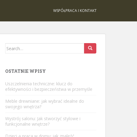
WSPÓŁPRACA I KONTAKT
Search
for:
OSTATNIE WPISY
Uszczelnienia techniczne: klucz do
efektywności i bezpieczeństwa w przemyśle
Meble drewniane: jak wybrać idealne do
swojego wnętrza?
Wystrój salonu: Jak stworzyć stylowe i
funkcjonalne wnętrze?
Dzieci a praca w domu: jak znaleźć