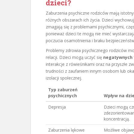
dzieci?
Zaburzenia psychiczne rodziców mają istotn
różnych obszarach ich życia. Dzieci wychowuj
zmagają się z problemami psychicznymi, czę
ponieważ dzieci te mogą nie mieć wystarcza
poczucia osamotnienia i braku bezpieczeństw
Problemy zdrowia psychicznego rodziców mog
relacji. Dzieci mogą uczyć się
negatywnych
interakcje z rówieśnikami oraz na przyszłe z
trudności z zaufaniem innym osobom lub oka
izolacji społecznej.
Typ zaburzeń
psychicznych
Wpływ na dzie
Depresja
Dzieci mogą cz
zdezorientowan
koncentracją.
Zaburzenia lękowe
Możliwe objawy