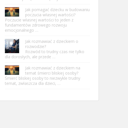
Jak pomagać dziecku w budowaniu
poczucia własnej wartości?
Poczucie własnej wartości to jeden z
fundamentów zdrowego rozwoju
emocjonalnego …
Jak rozmawiać z dzieckiem o
rozwodzie?
Rozwód to trudny czas nie tylko
dla dorosłych, ale przede …
Jak rozmawiać z dzieckiem na
temat śmierci bliskiej osoby?
Śmierć bliskiej osoby to niezwykle trudny
temat, zwłaszcza dla dzieci, …