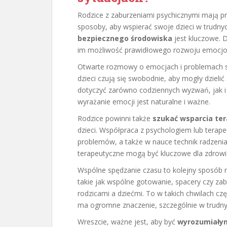
Rodzice z zaburzeniami psychicznymi mają pr
sposoby, aby wspierać swoje dzieci w trudnyc
bezpiecznego środowiska
jest kluczowe. D
im możliwość prawidłowego rozwoju emocjo
Otwarte rozmowy o emocjach i problemach s
dzieci czują się swobodnie, aby mogły dziel
dotyczyć zarówno codziennych wyzwań, jak i 
wyrażanie emocji jest naturalne i ważne.
Rodzice powinni także
szukać wsparcia te
dzieci. Współpraca z psychologiem lub tera
problemów, a także w nauce technik radzenia
terapeutyczne mogą być kluczowe dla zdrowia
Wspólne spędzanie czasu to kolejny sposób n
takie jak wspólne gotowanie, spacery czy za
rodzicami a dziećmi. To w takich chwilach czę
ma ogromne znaczenie, szczególnie w trudn
Wreszcie, ważne jest, aby być
wyrozumiały