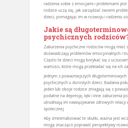
radzenia sobie z emocjami i problemami jest
rodzice uczą się, jak zarządzać swoimi prob
dzieci, pomagając im w rozwoju i radzeniu s
Jakie są długoterminow
psychicznych rodziców
Zaburzenia psychiczne rodziców mogą mieć dal
doświadczają problemów emocjonalnych i trud
Często te dzieci mogą borykać się z uczuciam
wartości, które mogą przekładać się na ich z
Jednym z poważniejszych długoterminowych s
psychicznych u dorosłych dzieci. Badania po
jeden lub oboje rodzice zmagają się z powa
podatne na depresję, lęki i inne zaburzenia p
utrudniają im nawiązywanie zdrowych relacji 
społecznej.
Aby zminimalizować te skutki, ważna jest wcz
mogą znacząco poprawić perspektywy rozwoju