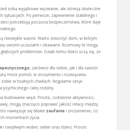
zed sobą wyjątkowe wyzwanie, ale istnieją skuteczne
h sytuacjach. Po pierwsze, zapewnienie stabilnego i
zieci potrzebują poczucia bezpieczeństwa, które daje
nalnego.
ą niezwykle ważne. Warto stworzyć dom, w którym
ić się swoimi uczuciami i obawami. Rozmowy te mogą
głębszych problemów. Dzięki temu dzieci uczą się, że
rapeutycznego
, zarówno dla siebie, jak i dla swoich
peutą może pomóc w zrozumieniu i rozwiązaniu
 sobie w trudnych chwilach. Regularne sesje
 psychicznego całej rodziny.
a budowanie więzi. Proste, codzienne aktywności,
bawy, mogą znacząco poprawić jakość relacji między
sto nawiązuje się bliskie
zaufanie
i zrozumienie, co
ych momentach życia.
m
i cierpliwym wobec siebie oraz dzieci. Proces