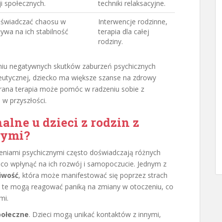
ji społecznych.
techniki relaksacyjne.
oświadczać chaosu w
Interwencje rodzinne,
ływa na ich stabilność
terapia dla całej
rodziny.
niu negatywnych skutków zaburzeń psychicznych
eutycznej, dziecko ma większe szanse na zdrowy
rana terapia może pomóc w radzeniu sobie z
w przyszłości.
lne u dzieci z rodzin z
nymi?
zeniami psychicznymi często doświadczają różnych
o wpłynąć na ich rozwój i samopoczucie. Jednym z
iwość
, która może manifestować się poprzez strach
i te mogą reagować paniką na zmiany w otoczeniu, co
mi.
połeczne
. Dzieci mogą unikać kontaktów z innymi,