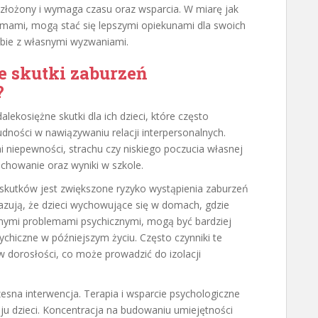
 złożony i wymaga czasu oraz wsparcia. W miarę jak
lemami, mogą stać się lepszymi opiekunami dla swoich
obie z własnymi wyzwaniami.
e skutki zaburzeń
?
ekosiężne skutki dla ich dzieci, które często
ności w nawiązywaniu relacji interpersonalnych.
i niepewności, strachu czy niskiego poczucia własnej
achowanie oraz wyniki w szkole.
kutków jest zwiększone ryzyko wystąpienia zaburzeń
kazują, że dzieci wychowujące się w domach, gdzie
żnymi problemami psychicznymi, mogą być bardziej
sychiczne w późniejszym życiu. Często czynniki te
w dorosłości, co może prowadzić do izolacji
esna interwencja. Terapia i wsparcie psychologiczne
 dzieci. Koncentracja na budowaniu umiejętności