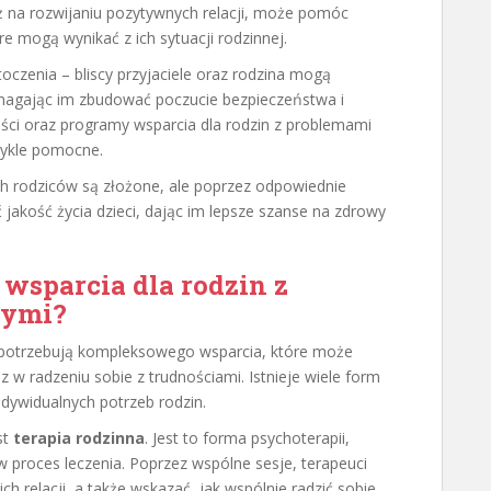
ż na rozwijaniu pozytywnych relacji, może pomóc
e mogą wynikać z ich sytuacji rodzinnej.
oczenia – bliscy przyjaciele oraz rodzina mogą
omagając im zbudować poczucie bezpieczeństwa i
ości oraz programy wsparcia dla rodzin z problemami
wykle pomocne.
h rodziców są złożone, ale poprzez odpowiednie
 jakość życia dzieci, dając im lepsze szanse na zdrowy
 wsparcia dla rodzin z
nymi?
 potrzebują kompleksowego wsparcia, które może
 radzeniu sobie z trudnościami. Istnieje wiele form
dywidualnych potrzeb rodzin.
st
terapia rodzinna
. Jest to forma psychoterapii,
 proces leczenia. Poprzez wspólne sesje, terapeuci
relacji, a także wskazać, jak wspólnie radzić sobie