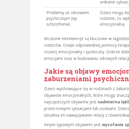
unikanie sytuac
Problemy ze zdrowiem
Dzieci mogą d
psychicznym (np.
rodzinie, co wp
schizofrenia)
emocjonalną.
Wczesne interwencje są kluczowe w łagodze
rodziców. Dzięki odpowiedniej pomocy terap
rozwój emocjonalny i społeczny. Dobrze dob
emocjami oraz w budowaniu zdrowych relacji 
Jakie są objawy emocjona
zaburzeniami psychicz
Dzieci wychowujące się w rodzinach z zabur
objawów emocjonalnych, które mogą znacząc
najczęstszych objawów jest
nadmierna lękl
przed nowymi sytuacjami lub osobami. Dziec
utrudnia im nawiązywanie relacji z rówieśnika
Innym typowym objawem jest
wycofanie s