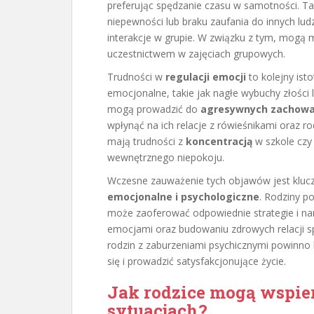
preferując spędzanie czasu w samotności. T
niepewności lub braku zaufania do innych lud
interakcje w grupie. W związku z tym, mogą m
uczestnictwem w zajęciach grupowych.
Trudności w
regulacji emocji
to kolejny ist
emocjonalne, takie jak nagłe wybuchy złości
mogą prowadzić do
agresywnych zachow
wpłynąć na ich relacje z rówieśnikami oraz r
mają trudności z
koncentracją
w szkole czy
wewnętrznego niepokoju.
Wczesne zauważenie tych objawów jest kluc
emocjonalne i psychologiczne
. Rodziny p
może zaoferować odpowiednie strategie i narz
emocjami oraz budowaniu zdrowych relacji sp
rodzin z zaburzeniami psychicznymi powinno 
się i prowadzić satysfakcjonujące życie.
Jak rodzice mogą wspie
sytuacjach?