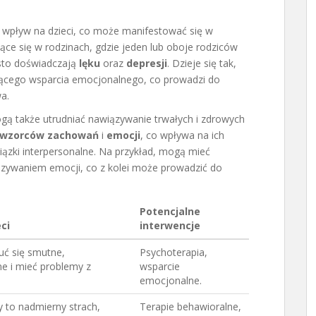
y wpływ na dzieci, co może manifestować się w
ące się w rodzinach, gdzie jeden lub oboje rodziców
sto doświadczają
lęku
oraz
depresji
. Dzieje się tak,
jącego wsparcia emocjonalnego, co prowadzi do
a.
ą także utrudniać nawiązywanie trwałych i zdrowych
 wzorców zachowań
i
emocji
, co wpływa na ich
wiązki interpersonalne. Na przykład, mogą mieć
zywaniem emocji, co z kolei może prowadzić do
Potencjalne
ci
interwencje
uć się smutne,
Psychoterapia,
e i mieć problemy z
wsparcie
emocjonalne.
 to nadmierny strach,
Terapie behawioralne,