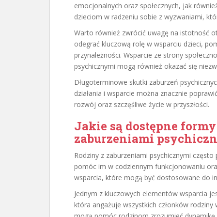
emocjonalnych oraz społecznych, jak równie
dzieciom w radzeniu sobie z wyzwaniami, któr
Warto również zwrócić uwagę na istotność ot
odegrać kluczową rolę w wsparciu dzieci, p
przynależności. Wsparcie ze strony społeczn
psychicznymi mogą również okazać się niez
Długoterminowe skutki zaburzeń psychicznyc
działania i wsparcie można znacznie poprawić
rozwój oraz szczęśliwe życie w przyszłości.
Jakie są dostępne formy
zaburzeniami psychicz
Rodziny z zaburzeniami psychicznymi często
pomóc im w codziennym funkcjonowaniu oraz w
wsparcia, które mogą być dostosowane do in
Jednym z kluczowych elementów wsparcia je
która angażuje wszystkich członków rodziny w
mogą pomóc rodzinom zrozumieć dynamikę ich 