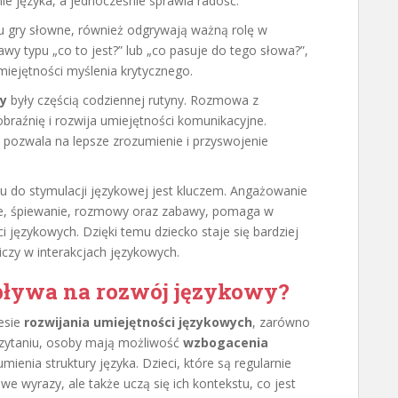
nie języka, a jednocześnie sprawia radość.
ju gry słowne, również odgrywają ważną rolę w
y typu „co to jest?” lub „co pasuje do tego słowa?”,
miejętności myślenia krytycznego.
y
były częścią codziennej rutyny. Rozmowa z
raźnię i rozwija umiejętności komunikacyjne.
 pozwala na lepsze zrozumienie i przyswojenie
u do stymulacji językowej jest kluczem. Angażowanie
nie, śpiewanie, rozmowy oraz zabawy, pomaga w
i językowych. Dzięki temu dziecko staje się bardziej
iczy w interakcjach językowych.
pływa na rozwój językowy?
esie
rozwijania umiejętności językowych
, zarówno
u czytaniu, osoby mają możliwość
wzbogacenia
ienia struktury języka. Dzieci, które są regularnie
e wyrazy, ale także uczą się ich kontekstu, co jest