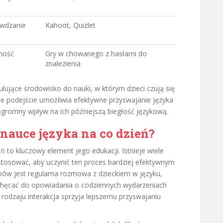
awdzanie
Kahoot, Quizlet
wność
Gry w chowanego z hasłami do
znalezienia
lujące środowisko do nauki, w którym dzieci czują się
akie podejście umożliwia efektywne przyswajanie języka
ogromny wpływ na ich późniejszą biegłość językową.
nauce języka na co dzień?
ń to kluczowy element jego edukacji. Istnieje wiele
stosować, aby uczynić ten proces bardziej efektywnym
bów jest regularna rozmowa z dzieckiem w języku,
achęcać do opowiadania o codziennych wydarzeniach
 rodzaju interakcja sprzyja lepszemu przyswajaniu