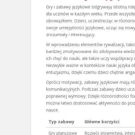
Gry i zabawy językowe odgrywają istotną rolę
dla uczniów w każdym wieku. Przede wszystkim
obowiązkiem. Dzieci, uczestnicząc w różnor
swoje umiejętności językowe, ucząc się nowyc
zrozumiały i interesujący.
W wprowadzeniu elementów rywalizacji, takich
bardziej zmotywowane do zdobywania wiedz
ich chęć do nauki, ale także uczy współprac
niezwykle ważne w kontekście nauki języka 
entuzjazmu, dzięki czemu dzieci chętnie anga
Oprócz motywacji, zabawy językowe mają rów
komunikacyjnych. Podczas zabawy dzieci uczą 
poprawnej wymowy. Dzięki różnorodności form,
można łatwo dostosować aktywności do poz
nauce.
Typ zabawy
Główne korzyści
Gry planszowe
Rozwój słownictwa, inter