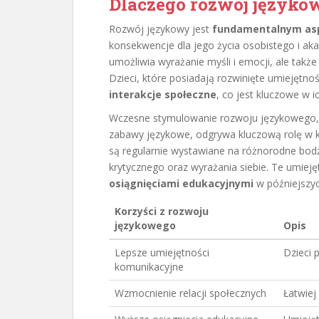
Dlaczego rozwój językow
Rozwój językowy jest
fundamentalnym a
konsekwencje dla jego życia osobistego i ak
umożliwia wyrażanie myśli i emocji, ale takż
Dzieci, które posiadają rozwinięte umiejętno
interakcje społeczne
, co jest kluczowe w 
Wczesne stymulowanie rozwoju językowego, n
zabawy językowe, odgrywa kluczową rolę w ks
są regularnie wystawiane na różnorodne bodź
krytycznego oraz wyrażania siebie. Te umieję
osiągnięciami edukacyjnymi
w późniejszyc
Korzyści z rozwoju
językowego
Opis
Lepsze umiejętności
Dzieci 
komunikacyjne
Wzmocnienie relacji społecznych
Łatwiej