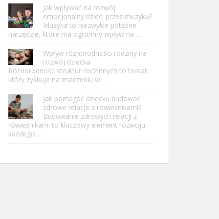
Jak wpływać na rozwój
emocjonalny dzieci przez muzykę?
Muzyka to niezwykle potężne
narzędzie, które ma ogromny wpływ na …
Wpływ różnorodności rodziny na
rozwój dziecka
Różnorodność struktur rodzinnych to temat,
który zyskuje na znaczeniu w …
Jak pomagać dziecku budować
zdrowe relacje z rówieśnikami?
Budowanie zdrowych relacji z
rówieśnikami to kluczowy element rozwoju
każdego …