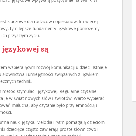
ności językowe wpływają pozytywnie na wyniki w
st kluczowe dla rodziców i opiekunów. Im więcej
mowy, tym lepsze fundamenty językowe pomożemy
ch przyszłym życiu.
 językowej są
m wspierającym rozwój komunikacji u dzieci. Istnieje
słownictwa i umiejętności związanych z językiem.
ecznych technik.
h metod stymulacji językowej. Regularne czytanie
a je w świat nowych słów i zwrotów. Warto wybierać
owań malucha, aby czytanie było przyjemnością i
ności.
orma nauki języka. Melodia i rytm pomagają dzieciom
nki dziecięce często zawierają proste słownictwo i