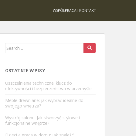
WSPÓŁPRACA I KONTAKT
Search
for:
OSTATNIE WPISY
Uszczelnienia techniczne: klucz do
efektywności i bezpieczeństwa w przemyśle
Meble drewniane: jak wybrać idealne do
swojego wnętrza?
Wystrój salonu: Jak stworzyć stylowe i
funkcjonalne wnętrze?
Dzieci a praca w domu: jak znaleźć