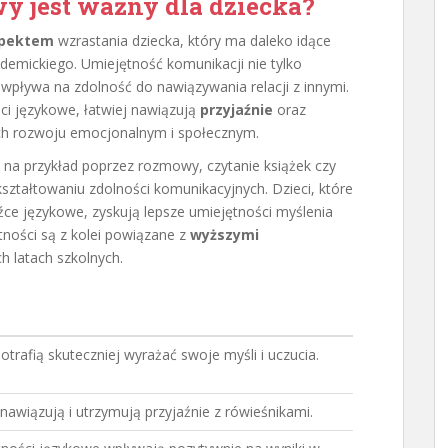
y jest ważny dla dziecka?
spektem
wzrastania dziecka, który ma daleko idące
ademickiego. Umiejętność komunikacji nie tylko
e wpływa na zdolność do nawiązywania relacji z innymi.
ści językowe, łatwiej nawiązują
przyjaźnie
oraz
ich rozwoju emocjonalnym i społecznym.
a przykład poprzez rozmowy, czytanie książek czy
ztałtowaniu zdolności komunikacyjnych. Dzieci, które
ce językowe, zyskują lepsze umiejętności myślenia
tności są z kolei powiązane z
wyższymi
h latach szkolnych.
potrafią skuteczniej wyrażać swoje myśli i uczucia.
 nawiązują i utrzymują przyjaźnie z rówieśnikami.