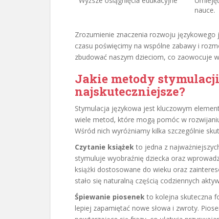
Wyższe osiągnięcia edukacyjne
Umiejęt
nauce.
Zrozumienie znaczenia rozwoju językowego je
czasu poświęcimy na wspólne zabawy i roz
zbudować naszym dzieciom, co zaowocuje w i
Jakie metody stymulacji
najskuteczniejsze?
Stymulacja językowa jest kluczowym elemente
wiele metod, które mogą pomóc w rozwijaniu 
Wśród nich wyróżniamy kilka szczególnie skut
Czytanie książek
to jedna z najważniejszyc
stymuluje wyobraźnię dziecka oraz wprowadz
książki dostosowane do wieku oraz zainteres
stało się naturalną częścią codziennych aktyw
Śpiewanie piosenek
to kolejna skuteczna f
lepiej zapamiętać nowe słowa i zwroty. Piose