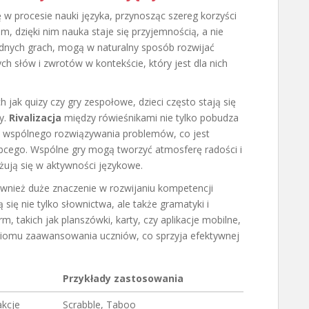
 w procesie nauki języka, przynosząc szereg korzyści
, dzięki nim nauka staje się przyjemnością, a nie
odnych grach, mogą w naturalny sposób rozwijać
h słów i zwrotów w kontekście, który jest dla nich
 jak quizy czy gry zespołowe, dzieci często stają się
y.
Rivalizacja
między rówieśnikami nie tylko pobudza
y i wspólnego rozwiązywania problemów, co jest
obcego. Wspólne gry mogą tworzyć atmosferę radości i
żują się w aktywności językowe.
nież duże znaczenie w rozwijaniu kompetencji
się nie tylko słownictwa, ale także gramatyki i
 takich jak planszówki, karty, czy aplikacje mobilne,
iomu zaawansowania uczniów, co sprzyja efektywnej
Przykłady zastosowania
akcje
Scrabble, Taboo