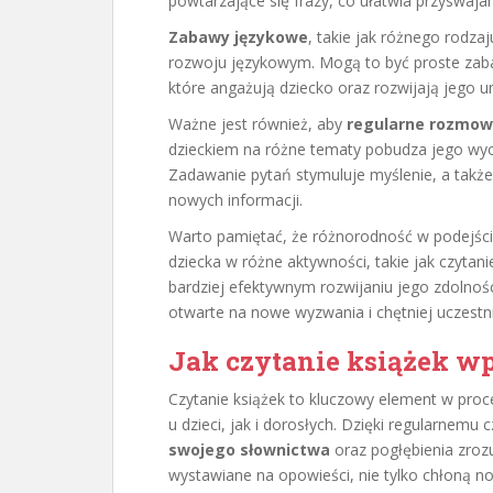
powtarzające się frazy, co ułatwia przyswaja
Zabawy językowe
, takie jak różnego rodza
rozwoju językowym. Mogą to być proste zabaw
które angażują dziecko oraz rozwijają jego u
Ważne jest również, aby
regularne rozmow
dzieckiem na różne tematy pobudza jego wyob
Zadawanie pytań stymuluje myślenie, a także
nowych informacji.
Warto pamiętać, że różnorodność w podejści
dziecka w różne aktywności, takie jak czyta
bardziej efektywnym rozwijaniu jego zdolnośc
otwarte na nowe wyzwania i chętniej uczestn
Jak czytanie książek w
Czytanie książek to kluczowy element w proc
u dzieci, jak i dorosłych. Dzięki regularnem
swojego słownictwa
oraz pogłębienia zrozum
wystawiane na opowieści, nie tylko chłoną now