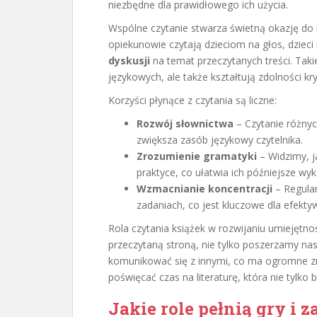
niezbędne dla prawidłowego ich użycia.
Wspólne czytanie stwarza świetną okazję do i
opiekunowie czytają dzieciom na głos, dziec
dyskusji
na temat przeczytanych treści. Taki
językowych, ale także kształtują zdolności k
Korzyści płynące z czytania są liczne:
Rozwój słownictwa
– Czytanie różny
zwiększa zasób językowy czytelnika.
Zrozumienie gramatyki
– Widzimy, j
praktyce, co ułatwia ich późniejsze wy
Wzmacnianie koncentracji
– Regular
zadaniach, co jest kluczowe dla efekty
Rola czytania książek w rozwijaniu umiejętnoś
przeczytaną stroną, nie tylko poszerzamy nas
komunikować się z innymi, co ma ogromne z
poświęcać czas na literaturę, która nie tylko 
Jakie role pełnią gry i