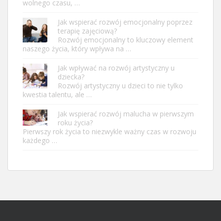
wolnego czasu, …
Jak wspierać rozwój emocjonalny poprzez
terapię zajęciową?
Rozwój emocjonalny to kluczowy element
naszego życia, który wpływa na …
Jak wpływać na rozwój artystyczny u
dziecka?
Rozwój artystyczny u dzieci to nie tylko
kwestia talentu, ale …
Jak wspierać rozwój malucha w pierwszym
roku życia?
Pierwszy rok życia to niezwykle ważny czas w rozwoju
każdego …