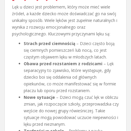
Lęk u dzieci jest problemem, który może mieć wiele
źródeł, a każde dziecko może doświadczać go na swój
unikalny sposób. Wiele lęków jest zupełnie naturalnych i
wynika z rozwoju emocjonalnego oraz
psychologicznego. Kluczowymi przyczynami lęku są:
Strach przed ciemnością
– Dzieci często boją
się ciemnych pomieszczeń lub nocą, co jest
częstym objawem lęku w młodszych latach.
Obawa przed rozstaniem z rodzicami
– Lęk
separacyjny to zjawisko, które występuje, gdy
dziecko boi się oddalenia od głównych
opiekunów, co może manifestować się w formie
płaczu lub oporu przed rozstaniem.
Nowe sytuacje
– Dzieci mogą czuć lęk w obliczu
zmian, jak rozpoczęcie szkoły, przeprowadzka czy
wejście do nowej grupy rówieśniczej. Takie
sytuacje mogą powodować uczucie niepewności i
lęku przed nieznanym.
Trudności w szkole
– Problemy z nauką,