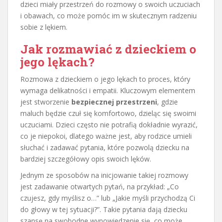
dzieci miały przestrzeń do rozmowy o swoich uczuciach
i obawach, co może pomóc im w skutecznym radzeniu
sobie z lękiem.
Jak rozmawiać z dzieckiem o
jego lękach?
Rozmowa z dzieckiem o jego lękach to proces, który
wymaga delikatności i empatii. Kluczowym elementem
jest stworzenie
bezpiecznej przestrzeni
, gdzie
maluch będzie czuł się komfortowo, dzieląc się swoimi
uczuciami. Dzieci często nie potrafią dokładnie wyrazić,
co je niepokoi, dlatego ważne jest, aby rodzice umieli
słuchać i zadawać pytania, które pozwolą dziecku na
bardziej szczegółowy opis swoich lęków.
Jednym ze sposobów na inicjowanie takiej rozmowy
jest zadawanie otwartych pytań, na przykład: „Co
czujesz, gdy myślisz o…” lub „Jakie myśli przychodzą Ci
do głowy w tej sytuacji?”. Takie pytania dają dziecku
szansę na swobodne wypowiedzenie się, co może