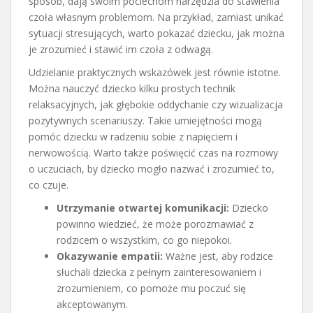
sposób, dają swoim pociechom narzędzia do stawienia
czoła własnym problemom. Na przykład, zamiast unikać
sytuacji stresujących, warto pokazać dziecku, jak można
je zrozumieć i stawić im czoła z odwagą.
Udzielanie praktycznych wskazówek jest równie istotne.
Można nauczyć dziecko kilku prostych technik
relaksacyjnych, jak głębokie oddychanie czy wizualizacja
pozytywnych scenariuszy. Takie umiejętności mogą
pomóc dziecku w radzeniu sobie z napięciem i
nerwowością. Warto także poświęcić czas na rozmowy
o uczuciach, by dziecko mogło nazwać i zrozumieć to,
co czuje.
Utrzymanie otwartej komunikacji:
Dziecko
powinno wiedzieć, że może porozmawiać z
rodzicem o wszystkim, co go niepokoi.
Okazywanie empatii:
Ważne jest, aby rodzice
słuchali dziecka z pełnym zainteresowaniem i
zrozumieniem, co pomoże mu poczuć się
akceptowanym.