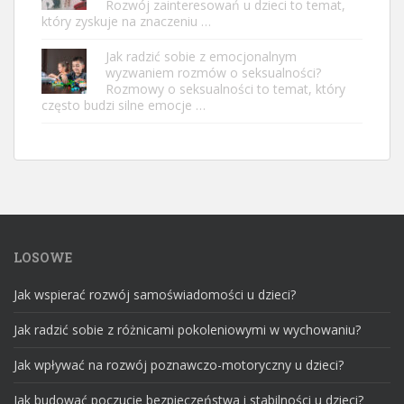
Rozwój zainteresowań u dzieci to temat,
który zyskuje na znaczeniu …
Jak radzić sobie z emocjonalnym
wyzwaniem rozmów o seksualności?
Rozmowy o seksualności to temat, który
często budzi silne emocje …
LOSOWE
Jak wspierać rozwój samoświadomości u dzieci?
Jak radzić sobie z różnicami pokoleniowymi w wychowaniu?
Jak wpływać na rozwój poznawczo-motoryczny u dzieci?
Jak budować poczucie bezpieczeństwa i stabilności u dzieci?