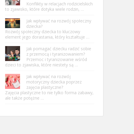
Konflikty w relacjach rodzicielskich
to zjawisko, które dotyka wiele rodzin, …
Jak wpływać na rozwój społeczny
dziecka?
Rozwój społeczny dziecka to kluczowy
element jego dorastania, który kształtuje …
Jak pomagać dziecku radzić sobie
z przemocą i tyranizowaniem?
Przemoc i tyranizowanie wśród
dzieci to zjawiska, które niestety są …
Jak wpływać na rozwój
motoryczny dziecka poprzez
zajęcia plastyczne?
Zajęcia plastyczne to nie tylko forma zabawy,
ale także potężne …