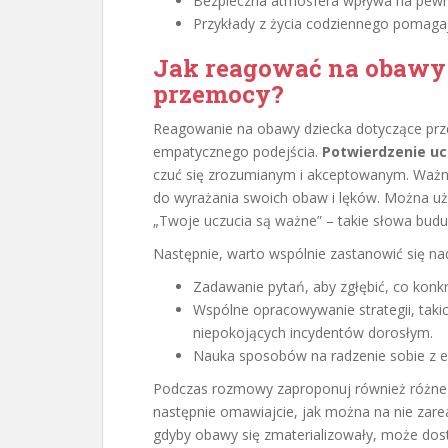
Bezpieczna atmosfera wpływa na pewno
Przykłady z życia codziennego pomagaj
Jak reagować na obawy 
przemocy?
Reagowanie na obawy dziecka dotyczące pr
empatycznego podejścia.
Potwierdzenie uc
czuć się zrozumianym i akceptowanym. Ważne 
do wyrażania swoich obaw i lęków. Można uży
„Twoje uczucia są ważne” – takie słowa buduj
Następnie, warto wspólnie zastanowić się na
Zadawanie pytań, aby zgłębić, co konkr
Wspólne opracowywanie strategii, takic
niepokojących incydentów dorosłym.
Nauka sposobów na radzenie sobie z em
Podczas rozmowy zaproponuj również różne s
następnie omawiajcie, jak można na nie zar
gdyby obawy się zmaterializowały, może dos