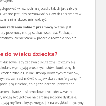
awzajem.
ystępować w różnych miejscach, takich jak
szkoły
,
. Ważne jest, aby rozmawiać o zjawisku przemocy w
można z nimi skutecznie walczyć.
ami radzenia sobie z przemocą
. Ważne jest
fiary przemocy mogą szukać wsparcia. Edukacja,
 istotnymi elementami w procesie radzenia sobie z
ę do wieku dziecka?
 kluczowe, aby zapewnić skuteczną i zrozumiałą
szkolaki, wymagają prostszych słów i konkretnych
krótkie zdania i unikać skomplikowanych terminów,
rzykład, zamiast mówić o „zjawisku atmosferycznym”,
adającą z nieba”, co będzie bardziej przystępne.
zumienia bardziej skomplikowanych idei wzrasta.
ym, mogą być gotowe na bardziej złożone dyskusje.
gają myślenia krytycznego, jak na przykład przyczyny