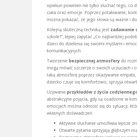
opiekun powinien nie tylko słuchać tego, co
ciała oraz emocje. Poprzez potakiwanie, kon
można pokazać, że jego słowa są ważne i do
Kolejną skuteczną techniką jest
zadawanie 
szkole?”, lepiej zapytać „Co najbardziej podob
dzieci do dzielenia się swoimi myślami i emo
komunikacyjnych.
Tworzenie
bezpiecznej atmosfery
do rozmo
mogą mówić szczerze o swoich uczuciach i 
taką atmosferę poprzez okazywanie empatii, z
dziecko czuje się komfortowo, sprzyja otwart
Używanie
przykładów z życia codzienneg
abstrakcyjne pojęcia, gdy są osadzone w ko
emocjach można odnosić się do sytuacji, któr
własnych doświadczeń.
Aktywne słuchanie umożliwia lepsze zr
Otwarte pytania sprzyjają głębszym ro