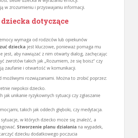
ść siebie dziecka w wyrażaniu emocji.
ą w zrozumieniu i przyswajaniu informacji.
dziecka dotyczące
zemocy wymaga od rodziców lub opiekunów
zuć dziecka
jest kluczowe, ponieważ pomaga mu
jest, aby nawiązać z nim otwarty dialog, zachęcając
ć zwrotów takich jak „Rozumiem, że się boisz” czy
ą zaufanie i otwartość w komunikacji.
d możliwymi rozwiązaniami. Można to zrobić poprzez:
etnie niepokoi dziecko.
h jak unikanie ryzykownych sytuacji czy zgłaszanie
ocjami, takich jak oddech głęboki, czy medytacja.
ytuacje, w których dziecko może się znaleźć, a
eagować.
Stworzenie planu działania
na wypadek,
tarczyć dziecku dodatkowego poczucia