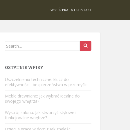
WSPÓŁPRACA I KONTAKT
Search
for:
OSTATNIE WPISY
Uszczelnienia techniczne: klucz do
efektywności i bezpieczeństwa w przemyśle
Meble drewniane: jak wybrać idealne do
swojego wnętrza?
Wystrój salonu: Jak stworzyć stylowe i
funkcjonalne wnętrze?
Dzieci a praca w domu: jak znaleźć