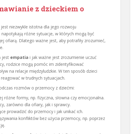
mawianie z dzieckiem o
jest niezwykle istotna dla jego rozwoju
, napotykają różne sytuacje, w których mogą być
j ofiarą. Dlatego ważne jest, aby potrafiły zrozumieć,
e.
 jest
empatia
i jak ważne jest zrozumienie uczuć
cy, rodzice mogą pomóc im zidentyfikować
yw na relacje międzyludzkie. W ten sposób dzieci
ie reagować w trudnych sytuacjach.
podczas rozmów o przemocy z dziećmi:
 jej różne formy, np. fizyczna, słowna czy emocjonalna.
, zarówno dla ofiary, jak i sprawcy.
e prowadzić do przemocy i jak unikać ich.
zywania konfliktów bez użycia przemocy, np. poprzez
ję.