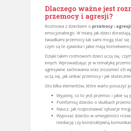
Dlaczego ważne jest roz
przemocy i agresji?
Rozmowa z dzieckiem o
przemocy
i
agresji
emocjonalnego. W miarę jak dzieci dorastają
świadkami przemocy lub sami mogą stać się je
czym są te zjawiska i jakie mają konsekwencj
Dzięki takim rozmowom dzieci uczą się, czym
innych. Wprowadzając je w tematykę przemo
agresywne zachowania oraz zrozumieć ich wpł
uczą się, jak unikać przemocy i jak skuteczn
Oto kilka elementów, które warto poruszyć 
Wyjaśnij, co to jest przemoc i jakie są
Poinformuj dziecko o skutkach przemocy
Naucz, jak rozpoznawać sytuacje mogąc
Wyposaż dziecko w umiejętności rozwią
mediację czy konstruktywną komunikac