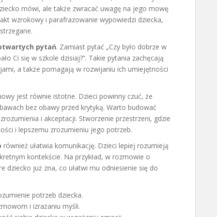
 dziecko mówi, ale także zwracać uwagę na jego mowę
takt wzrokowy i parafrazowanie wypowiedzi dziecka,
strzegane.
otwartych pytań
. Zamiast pytać „Czy było dobrze w
ało Ci się w szkole dzisiaj?”. Takie pytania zachęcają
cjami, a także pomagają w rozwijaniu ich umiejętności
wy jest równie istotne. Dzieci powinny czuć, że
obawach bez obawy przed krytyką. Warto budować
rozumienia i akceptacji. Stworzenie przestrzeni, gdzie
ości i lepszemu zrozumieniu jego potrzeb.
o
również ułatwia komunikację. Dzieci lepiej rozumieją
nkretnym kontekście. Na przykład, w rozmowie o
e dziecko już zna, co ułatwi mu odniesienie się do
ozumienie potrzeb dziecka.
zmowom i izrażaniu myśli.