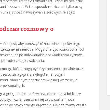
tmosferze zaufania i otwartości. Dzieci muszą czuć,
iami i obawami. W ten sposób rodzice nie tylko uczą
ch umiejętność nawiązywania zdrowych relacji z
podczas rozmowy o
ażne jest, aby poruszyć różnorodne aspekty tego
rzyczyny przemocy
. Mogą one być różnorodne, od
omiczne, aż po indywidualne doświadczenia życiowe.
 jej skutecznego zwalczania.
zemocy
, które mogą być fizyczne, emocjonalne oraz
 często zmagają się z długoterminowymi
ymi, obniżonym poczuciem własnej wartości, a
terpersonalnych.
y agresji
. Przemoc fizyczna, obejmująca bójki czy
moc psychiczna, często mniej zauważalna, może
e formy psychicznego dręczenia. Obie te formy często