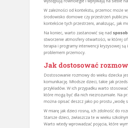
występują równolegle i wpływają na siebie n
W zależności od kontekstu, przemoc może w
środowisko domowe czy przestrzeń publiczna
kontekście tych przestrzeni, analizując, jak 
Na koniec, warto zastanowić się nad
sposob
stworzenie atmosfery otwartości, w której o
terapia i programy interwencji kryzysowej są
problemem przemocy.
Jak dostosować rozmow
Dostosowanie rozmowy do wieku dziecka jest
komunikację. Młodsze dzieci, takie jak przed
przykładów. W ich przypadku warto stosować 
które mogą być dla nich niezrozumiałe. Na p
można opisać deszcz jako po prostu „wodę sp
W miarę jak dzieci rosną, ich zdolność do ro
Starsze dzieci, zwłaszcza te w wieku szkoln
Warto wtedy wprowadzać pojęcia, które wyma