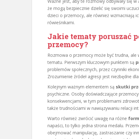
Ważne jest, aby te rozmowy odbywały się w a
że mogą bezpiecznie dzielić się swoimi uczuc
dzieci o przemocy, ale również wzmacniają i
rówieśnikami.
Jakie tematy poruszać 
przemocy?
Rozmowa o przemocy może być trudna, ale w
tematu. Pierwszym kluczowym punktem są
p
problemów społecznych, przez czynniki ekon
Zrozumienie źródeł agresji jest niezbędne dla
Kolejnym ważnym elementem są
skutki pr
psychiczne. Osoby doświadczające przemocy
konsekwencjami, w tym problemami zdrowotn
także trudnościami w nawiązywaniu relacji in
Warto również zwrócić uwagę na różne
form
napaści, to tylko jedna strona medalu. Prze
obejmować manipulację, zastraszanie czy inn