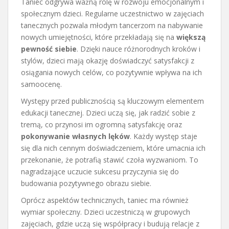
Taniec odgrywa ważną rolę w rozwoju emocjonalnym i
społecznym dzieci. Regularne uczestnictwo w zajęciach
tanecznych pozwala młodym tancerzom na nabywanie
nowych umiejętności, które przekładają się na
większą
pewność siebie
. Dzięki nauce różnorodnych kroków i
stylów, dzieci mają okazję doświadczyć satysfakcji z
osiągania nowych celów, co pozytywnie wpływa na ich
samoocenę.
Występy przed publicznością są kluczowym elementem
edukacji tanecznej. Dzieci uczą się, jak radzić sobie z
tremą, co przynosi im ogromną satysfakcję oraz
pokonywanie własnych lęków
. Każdy występ staje
się dla nich cennym doświadczeniem, które umacnia ich
przekonanie, że potrafią stawić czoła wyzwaniom. To
nagradzające uczucie sukcesu przyczynia się do
budowania pozytywnego obrazu siebie.
Oprócz aspektów technicznych, taniec ma również
wymiar społeczny. Dzieci uczestniczą w grupowych
zajęciach, gdzie uczą się współpracy i budują relacje z