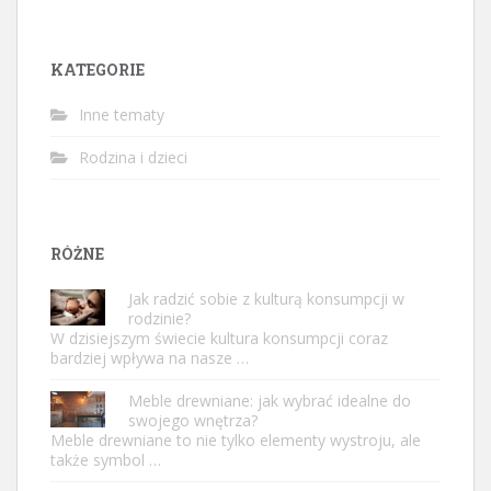
KATEGORIE
Inne tematy
Rodzina i dzieci
RÓŻNE
Jak radzić sobie z kulturą konsumpcji w
rodzinie?
W dzisiejszym świecie kultura konsumpcji coraz
bardziej wpływa na nasze …
Meble drewniane: jak wybrać idealne do
swojego wnętrza?
Meble drewniane to nie tylko elementy wystroju, ale
także symbol …