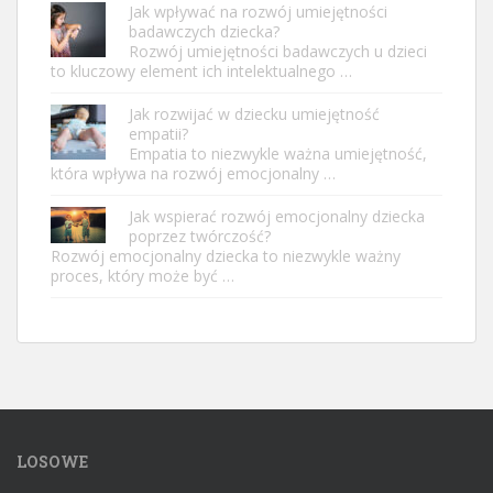
Jak wpływać na rozwój umiejętności
badawczych dziecka?
Rozwój umiejętności badawczych u dzieci
to kluczowy element ich intelektualnego …
Jak rozwijać w dziecku umiejętność
empatii?
Empatia to niezwykle ważna umiejętność,
która wpływa na rozwój emocjonalny …
Jak wspierać rozwój emocjonalny dziecka
poprzez twórczość?
Rozwój emocjonalny dziecka to niezwykle ważny
proces, który może być …
LOSOWE