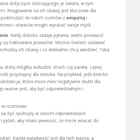
ytania dotyczące otaczającego je świata, w tym
em. Reagowanie na ich obawy jest kluczowe dla
o podchodzić do takich rozmów z
empatią
i
ortowo i otwarcie mogło wyrażać swoje myśli.
anie
. Kiedy dziecko zadaje pytania, warto poświęcić
y są traktowane poważnie. Można również zadawać
pochodzą ich obawy i co dokładnie chcą wiedzieć. Taka
a, który mógłby wzbudzić strach czy panikę. Lepiej
ób przystępny dla dziecka. Na przykład, jeśli dziecko
substancja, która może mieć negatywne skutki dla
o ważne jest, aby być odpowiedzialnym i
ć w rozmowie.
j się być spokojny w swoich odpowiedziach.
ch pytań, aby miało pewność, że może wracać do
pytań. Każda wątpliwość jest dla nich ważna, a