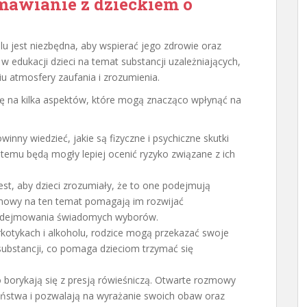
mawianie z dzieckiem o
?
u jest niezbędna, aby wspierać jego zdrowie oraz
 edukacji dzieci na temat substancji uzależniających,
 atmosfery zaufania i zrozumienia.
ę na kilka aspektów, które mogą znacząco wpłynąć na
owinny wiedzieć, jakie są fizyczne i psychiczne skutki
 temu będą mogły lepiej ocenić ryzyko związane z ich
est, aby dzieci zrozumiały, że to one podejmują
mowy na ten temat pomagają im rozwijać
 podejmowania świadomych wyborów.
rkotykach i alkoholu, rodzice mogą przekazać swoje
 substancji, co pomaga dzieciom trzymać się
to borykają się z presją rówieśniczą. Otwarte rozmowy
eństwa i pozwalają na wyrażanie swoich obaw oraz