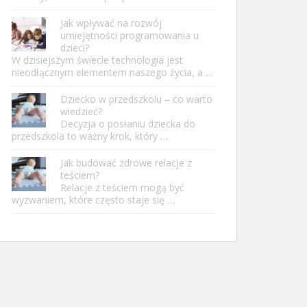
Jak wpływać na rozwój
umiejętności programowania u
dzieci?
W dzisiejszym świecie technologia jest
nieodłącznym elementem naszego życia, a …
Dziecko w przedszkolu – co warto
wiedzieć?
Decyzja o posłaniu dziecka do
przedszkola to ważny krok, który …
Jak budować zdrowe relacje z
teściem?
Relacje z teściem mogą być
wyzwaniem, które często staje się …