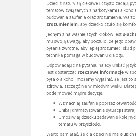
Dzieci z natury są ciekawe i często zadają p
tematów związanych z narkotykami i alkohol
budowania zaufania oraz zrozumienia. Wart
zrozumieniem
, aby dziecko czuło się komf
Jednym z najważniejszych kroków jest
słuch
mu swoją uwagę, aby poczuło, że jego obaw
pytania zwrotne, aby lepiej zrozumieć, skąd 
technika pomaga w budowaniu dialogu.
Odpowiadając na pytania, należy unikać język
jest dostarczać
rzeczowe informacje
w spos
pyta o alkohol, możemy wyjaśnić, że jest to 
zdrowia, szczególnie w młodym wieku. Dlateg
podejmować mądre decyzje.
Wzmacniaj zaufanie poprzez otwartoś
Unikaj dramatyzowania sytuacji i stara
Umożliwiaj dziecku zadawanie kolejny
tematu w przyszłości.
Warto pamiętać, że dla dzieci nie ma głupich 