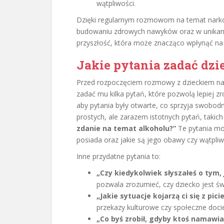
wątpliwości.
Dzięki regularnym rozmowom na temat narko
budowaniu zdrowych nawyków oraz w unikani
przyszłość, która może znacząco wpłynąć na k
Jakie pytania zadać dz
Przed rozpoczęciem rozmowy z dzieckiem na 
zadać mu kilka pytań, które pozwolą lepiej z
aby pytania były otwarte, co sprzyja swobod
prostych, ale zarazem istotnych pytań, takich
zdanie na temat alkoholu?”
Te pytania mog
posiada oraz jakie są jego obawy czy wątpliw
Inne przydatne pytania to:
„Czy kiedykolwiek słyszałeś o tym,
pozwala zrozumieć, czy dziecko jest ś
„Jakie sytuacje kojarzą ci się z pic
przekazy kulturowe czy społeczne docie
„Co byś zrobił, gdyby ktoś namawi