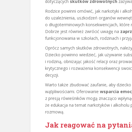
dotyczących
skutków zdrowotnych
zażywan
Rodzice powinni omówić, jak narkotyki i al
do uzależnienia, uszkodzeń organów wewnęt
o długoterminowych konsekwencjach, które 
Dobrze jest również zwrócić uwagę na
zaprz
funkcjonowania w szkołach, rodzinach i przyj
Oprócz samych skutków zdrowotnych, należy
Dziecko powinno wiedzieć, jak używanie sub
i rodziną, obniżając jakość relacji oraz prow
krytycznego i rozważenia konsekwencji sw
decyzji.
Warto także zbudować zaufanie, aby dziecko 
wątpliwościami. Oferowanie
wsparcia emoc
z presją rówieśników mogą znacząco wpłynąć
że edukacja na temat narkotyków i alkoholu
rozmową.
Jak reagować na pytani