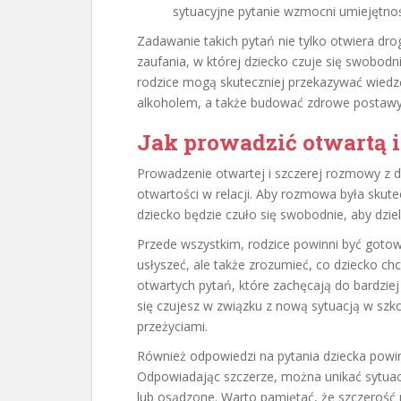
sytuacyjne pytanie wzmocni umiejętnoś
Zadawanie takich pytań nie tylko otwiera d
zaufania, w której dziecko czuje się swobodn
rodzice mogą skuteczniej przekazywać wiedz
alkoholem, a także budować zdrowe postawy 
Jak prowadzić otwartą 
Prowadzenie otwartej i szczerej rozmowy z d
otwartości w relacji. Aby rozmowa była skute
dziecko będzie czuło się swobodnie, aby dziel
Przede wszystkim, rodzice powinni być goto
usłyszeć, ale także zrozumieć, co dziecko c
otwartych pytań, które zachęcają do bardziej
się czujesz w związku z nową sytuacją w szko
przeżyciami.
Również odpowiedzi na pytania dziecka powin
Odpowiadając szczerze, można unikać sytuac
lub osądzone. Warto pamiętać, że szczerość 