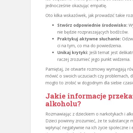
jednocześnie okazując empatię.
Oto kilka wskazówek, jak prowadzić takie ro
Stwórz odpowiednie środowisko:
Wy
nie będzie rozpraszających bodźców.
Praktykuj aktywne słuchanie:
Odzwie
ci na tym, co ma do powiedzenia.
Unikaj krytyki:
Jeśli temat jest delikat
raczej zrozumieć jego punkt widzenia.
Pamiętaj, że otwarte rozmowy wymagają równi
mówić o swoich uczuciach czy problemach, dl
mogło to zrobić w dogodnym dla siebie czasi
Jakie informacje przeka
alkoholu?
Rozmawiając z dzieckiem o narkotykach i al
Dzieci powinny zrozumieć, że te substancje m
wpłynąć negatywnie na ich życie społeczne i