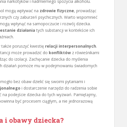
ia narkotyków i nadmiernego spożycia alkoholu.
kohol mogą wpływać na
zdrowie fizyczne
, prowadząc
rznych czy zaburzeń psychicznych. Warto wspomnieć
mogą wpłynąć na samopoczucie i rozwój dziecka.
estanie działania
tych substancji w kontekście ich
aźniach.
 także poruszyć kwestię
relacji interpersonalnych
.
stancji może prowadzić do
konfliktów
z rówieśnikami
adząc do izolacji. Zachęcanie dziecka do myślenia
oich działań pomoże mu w podejmowaniu świadomych
mogło bez obaw dzielić się swoimi pytaniami i
jonalnego
i dostarczenie narzędzi do radzenia sobie
 na podejście dziecka do tych wyzwań. Pamiętajmy,
 powinna być procesem ciągłym, a nie jednorazową
a i obawy dziecka?