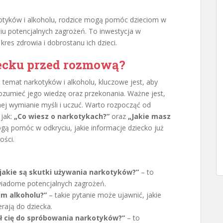
tyków i alkoholu, rodzice mogą pomóc dzieciom w
u potencjalnych zagrożeń. To inwestycja w
res zdrowia i dobrostanu ich dzieci.
iecku przed rozmową?
temat narkotyków i alkoholu, kluczowe jest, aby
rozumieć jego wiedzę oraz przekonania. Ważne jest,
nej wymianie myśli i uczuć. Warto rozpocząć od
 jak:
„Co wiesz o narkotykach?”
oraz
„Jakie masz
ą pomóc w odkryciu, jakie informacje dziecko już
ości.
 jakie są skutki używania narkotyków?”
– to
wiadome potencjalnych zagrożeń.
iem alkoholu?”
– takie pytanie może ujawnić, jakie
rają do dziecka.
ał cię do spróbowania narkotyków?”
– to