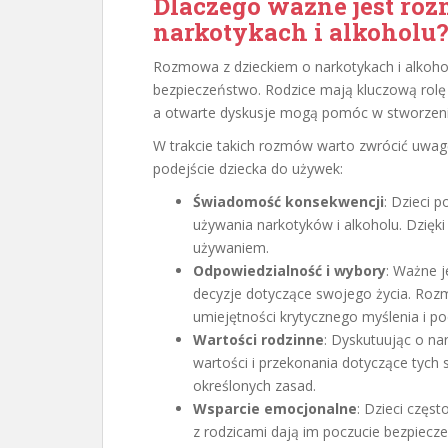
Dlaczego ważne jest roz
narkotykach i alkoholu
Rozmowa z dzieckiem o narkotykach i alkohol
bezpieczeństwo. Rodzice mają kluczową rolę w
a otwarte dyskusje mogą pomóc w stworzeniu
W trakcie takich rozmów warto zwrócić uwag
podejście dziecka do używek:
Świadomość konsekwencji
: Dzieci p
używania narkotyków i alkoholu. Dzięki
używaniem.
Odpowiedzialność i wybory
: Ważne j
decyzje dotyczące swojego życia. Roz
umiejętności krytycznego myślenia i
Wartości rodzinne
: Dyskutuując o na
wartości i przekonania dotyczące tych
określonych zasad.
Wsparcie emocjonalne
: Dzieci częs
z rodzicami dają im poczucie bezpiecz