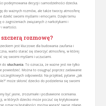
ci podejmowania decyzji i samodzielności dziecka.
rogę do ważnych rozmów, ale także tworzy atmosferę
ie dzielić swoimi myślami i emocjami. Dzięki temu
ę o zagrożeniach związanych z narkotykami i
i wartości.
i szczerą rozmowę?
zieckiem jest kluczowe dla budowania zaufania i
czna, warto starać się stworzyć atmosferę, w której
ić się swoimi myślami i uczuciami.
wi do
słuchania
. To oznacza, że ważne jest nie tylko
hce powiedzieć. Można to osiągnąć poprzez zadawanie
 szczegółowych odpowiedzi. Na przykład, pytanie „Jak
le?” może skłonić dziecko do podzielenia się swoimi
ny być jasne, zrozumiałe i pozbawione oceniania.
ji, w których dziecko może poczuć się krytykowane
nie oznacza brutalności; można wyrazić swoje zdanie,