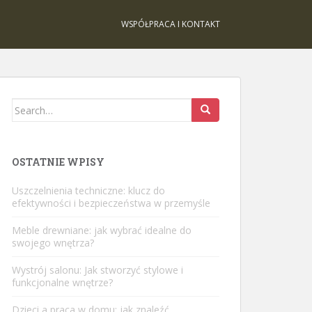
WSPÓŁPRACA I KONTAKT
Search
for:
OSTATNIE WPISY
Uszczelnienia techniczne: klucz do
efektywności i bezpieczeństwa w przemyśle
Meble drewniane: jak wybrać idealne do
swojego wnętrza?
Wystrój salonu: Jak stworzyć stylowe i
funkcjonalne wnętrze?
Dzieci a praca w domu: jak znaleźć