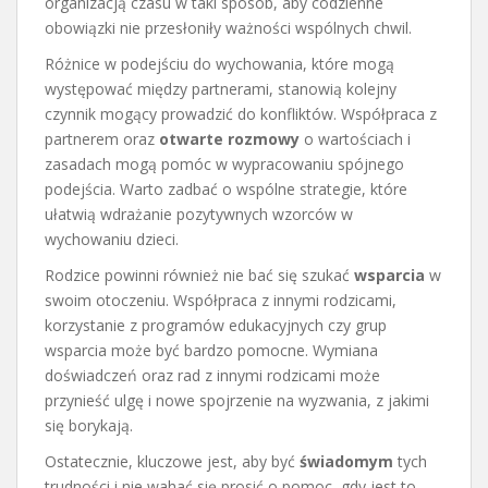
organizacją czasu w taki sposób, aby codzienne
obowiązki nie przesłoniły ważności wspólnych chwil.
Różnice w podejściu do wychowania, które mogą
występować między partnerami, stanowią kolejny
czynnik mogący prowadzić do konfliktów. Współpraca z
partnerem oraz
otwarte rozmowy
o wartościach i
zasadach mogą pomóc w wypracowaniu spójnego
podejścia. Warto zadbać o wspólne strategie, które
ułatwią wdrażanie pozytywnych wzorców w
wychowaniu dzieci.
Rodzice powinni również nie bać się szukać
wsparcia
w
swoim otoczeniu. Współpraca z innymi rodzicami,
korzystanie z programów edukacyjnych czy grup
wsparcia może być bardzo pomocne. Wymiana
doświadczeń oraz rad z innymi rodzicami może
przynieść ulgę i nowe spojrzenie na wyzwania, z jakimi
się borykają.
Ostatecznie, kluczowe jest, aby być
świadomym
tych
trudności i nie wahać się prosić o pomoc, gdy jest to