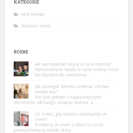
KATEGORIE
Inne tematy
Rodzina i dzieci
RÓŻNE
Jak wprowadzać rutynę w życie rodziny?
Wprowadzenie rutyny w życie rodziny może
być kluczem do stworzenia …
Jak pomagać dziecku rozwinąć zdrowe
nawyki snu?
Sen jest jednym z najważniejszych
elementów zdrowego rozwoju dziecka, a …
Co zrobić, gdy dziecko ma kłopoty ze
snem?
Problemy ze snem u dzieci to coraz
powszechniejszy temat, który …