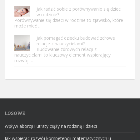
Jak radzić sobie z porównywanie się dzieci
w rodzinie?
Porównywanie się dzieci w rodzinie to zjawisko, które
może mieć …
Jak pomagać dziecku budować zdrowe
relacje z nauczycielami?
Budowanie zdrowych relacji z
nauczycielami to kluczowy element wspierający
rozwój …
LOSOWE
Wpływ aborcji i utraty ciąży na rodzinę i dzieci
Jak wspierać rozwój kompetencji matematycznych u