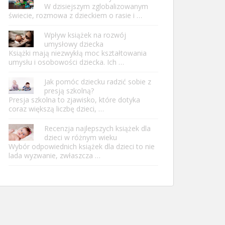
W dzisiejszym zglobalizowanym
świecie, rozmowa z dzieckiem o rasie i …
Wpływ książek na rozwój
umysłowy dziecka
Książki mają niezwykłą moc kształtowania
umysłu i osobowości dziecka. Ich …
Jak pomóc dziecku radzić sobie z
presją szkolną?
Presja szkolna to zjawisko, które dotyka
coraz większą liczbę dzieci, …
Recenzja najlepszych książek dla
dzieci w różnym wieku
Wybór odpowiednich książek dla dzieci to nie
lada wyzwanie, zwłaszcza …