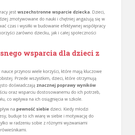
racy jest
wszechstronne wsparcie dziecka
. Dzieci,
rdziej zmotywowane do nauki i chętniej angażują się w
wać czas i wysiłki w budowanie efektywnej współpracy
 korzyści zarówno dziecku, jak i całej społeczności
snego wsparcia dla dzieci z
 nauce przynosi wiele korzyści, które mają kluczowe
obistej. Przede wszystkim, dzieci, które otrzymują
ęsto doświadczają
znacznej poprawy wyników
jściu oraz wsparciu dostosowanemu do ich potrzeb,
łu, co wpływa na ich osiągnięcia w szkole.
wpływ na
pewność siebie
dzieci. Kiedy młodzi
sy, buduje to ich wiarę w siebie i motywację do
 tylko w radzeniu sobie z różnymi wyzwaniami
 rówieśnikami.