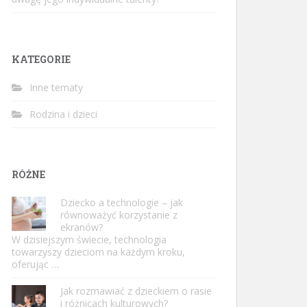
KATEGORIE
Inne tematy
Rodzina i dzieci
RÓŻNE
Dziecko a technologie – jak
równoważyć korzystanie z
ekranów?
W dzisiejszym świecie, technologia
towarzyszy dzieciom na każdym kroku,
oferując …
Jak rozmawiać z dzieckiem o rasie
i różnicach kulturowych?