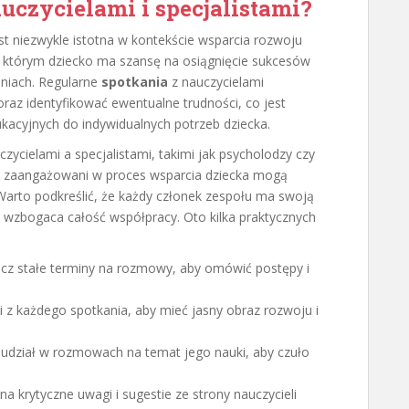
czycielami i specjalistami?
est niezwykle istotna w kontekście wsparcia rozwoju
w którym dziecko ma szansę na osiągnięcie sukcesów
niach. Regularne
spotkania
z nauczycielami
az identyfikować ewentualne trudności, co jest
cyjnych do indywidualnych potrzeb dziecka.
ycielami a specjalistami, takimi jak psycholodzy czy
scy zaangażowani w proces wsparcia dziecka mogą
. Warto podkreślić, że każdy członek zespołu ma swoją
 wzbogaca całość współpracy. Oto kilka praktycznych
acz stałe terminy na rozmowy, aby omówić postępy i
z każdego spotkania, aby mieć jasny obraz rozwoju i
 udział w rozmowach na temat jego nauki, aby czuło
 krytyczne uwagi i sugestie ze strony nauczycieli