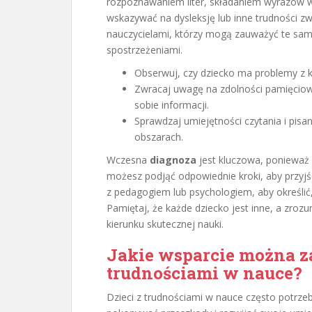
rozpoznawaniem liter, składaniem wyrazów 
wskazywać na dysleksję lub inne trudności 
nauczycielami, którzy mogą zauważyć te same 
spostrzeżeniami.
Obserwuj, czy dziecko ma problemy z k
Zwracaj uwagę na zdolności pamięciowe
sobie informacji.
Sprawdzaj umiejętności czytania i pisa
obszarach.
Wczesna
diagnoza
jest kluczowa, ponieważ 
możesz podjąć odpowiednie kroki, aby przy
z pedagogiem lub psychologiem, aby określić,
Pamiętaj, że każde dziecko jest inne, a zroz
kierunku skutecznej nauki.
Jakie wsparcie można z
trudnościami w nauce?
Dzieci z trudnościami w nauce często potrz