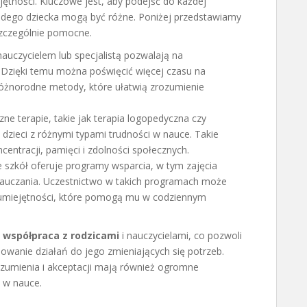
ętności. Kluczowe jest, aby podejść do każdej
ażdego dziecka mogą być różne. Poniżej przedstawiamy
szczególnie pomocne.
auczycielem lub specjalistą pozwalają na
 Dzięki temu można poświęcić więcej czasu na
 różnorodne metody, które ułatwią zrozumienie
zne terapie, takie jak terapia logopedyczna czy
dzieci z różnymi typami trudności w nauce. Takie
centracji, pamięci i zdolności społecznych.
 szkół oferuje programy wsparcia, w tym zajęcia
auczania. Uczestnictwo w takich programach może
 umiejętności, które pomogą mu w codziennym
ż
współpraca z rodzicami
i nauczycielami, co pozwoli
wanie działań do jego zmieniających się potrzeb.
ozumienia i akceptacji mają również ogromne
i w nauce.