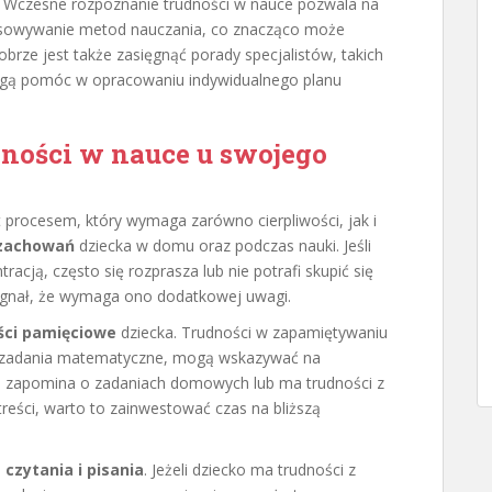
u. Wczesne rozpoznanie trudności w nauce pozwala na
tosowywanie metod nauczania, co znacząco może
brze jest także zasięgnąć porady specjalistów, takich
ogą pomóc w opracowaniu indywidualnego planu
dności w nauce u swojego
st procesem, który wymaga zarówno cierpliwości, jak i
 zachowań
dziecka w domu oraz podczas nauki. Jeśli
cją, często się rozprasza lub nie potrafi skupić się
gnał, że wymaga ono dodatkowej uwagi.
ści pamięciowe
dziecka. Trudności w zapamiętywaniu
 czy zadania matematyczne, mogą wskazywać na
to zapomina o zadaniach domowych lub ma trudności z
eści, warto to zainwestować czas na bliższą
i
czytania i pisania
. Jeżeli dziecko ma trudności z