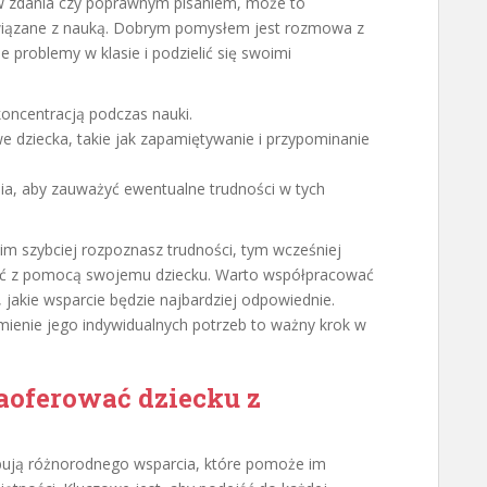
w zdania czy poprawnym pisaniem, może to
związane z nauką. Dobrym pomysłem jest rozmowa z
problemy w klasie i podzielić się swoimi
oncentracją podczas nauki.
 dziecka, takie jak zapamiętywanie i przypominanie
nia, aby zauważyć ewentualne trudności w tych
im szybciej rozpoznasz trudności, tym wcześniej
jść z pomocą swojemu dziecku. Warto współpracować
 jakie wsparcie będzie najbardziej odpowiednie.
umienie jego indywidualnych potrzeb to ważny krok w
aoferować dziecku z
ebują różnorodnego wsparcia, które pomoże im