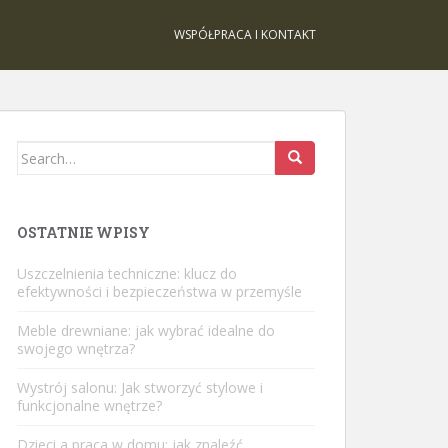
WSPÓŁPRACA I KONTAKT
Search
for:
OSTATNIE WPISY
Uszczelnienia techniczne: klucz do
efektywności i bezpieczeństwa w przemyśle
Meble drewniane: jak wybrać idealne do
swojego wnętrza?
Wystrój salonu: Jak stworzyć stylowe i
funkcjonalne wnętrze?
Dzieci a praca w domu: jak znaleźć