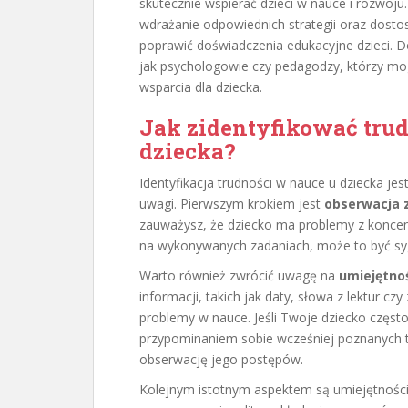
skutecznie wspierać dzieci w nauce i rozwoj
wdrażanie odpowiednich strategii oraz dos
poprawić doświadczenia edukacyjne dzieci. Do
jak psychologowie czy pedagodzy, którzy m
wsparcia dla dziecka.
Jak zidentyfikować tru
dziecka?
Identyfikacja trudności w nauce u dziecka je
uwagi. Pierwszym krokiem jest
obserwacja
zauważysz, że dziecko ma problemy z koncentra
na wykonywanych zadaniach, może to być sy
Warto również zwrócić uwagę na
umiejętno
informacji, takich jak daty, słowa z lektur
problemy w nauce. Jeśli Twoje dziecko częs
przypominaniem sobie wcześniej poznanych tr
obserwację jego postępów.
Kolejnym istotnym aspektem są umiejętnośc