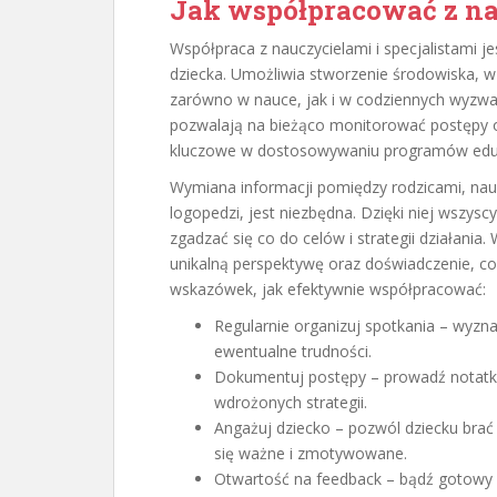
Jak współpracować z nau
Współpraca z nauczycielami i specjalistami j
dziecka. Umożliwia stworzenie środowiska, 
zarówno w nauce, jak i w codziennych wyzwa
pozwalają na bieżąco monitorować postępy or
kluczowe w dostosowywaniu programów eduka
Wymiana informacji pomiędzy rodzicami, naucz
logopedzi, jest niezbędna. Dzięki niej wszy
zgadzać się co do celów i strategii działania
unikalną perspektywę oraz doświadczenie, co
wskazówek, jak efektywnie współpracować:
Regularnie organizuj spotkania – wyzn
ewentualne trudności.
Dokumentuj postępy – prowadź notatki 
wdrożonych strategii.
Angażuj dziecko – pozwól dziecku brać
się ważne i zmotywowane.
Otwartość na feedback – bądź gotowy na