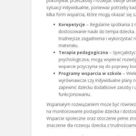
pokonywać przeszkody i rozwijać swoje umiej
sytuacji indywidualnie, ponieważ potrzeby k
kilka form wsparcia, które mogą okazać się 
Korepetycje
– Regularne spotkania z n
dostosowanie nauki do tempa dziecka.
trudniejsze zagadnienia i wykorzystać
materiału.
Terapia pedagogiczna
– Specjalistyc
psychologiczna, mogą wspierać rozwój 
wsparcie przyczynia się do poprawy kon
Programy wsparcia w szkole
– Wiele
wyrównawcze czy indywidualne plany n
zapewnić dziecku dodatkowe zasoby i
funkcjonowaniu.
Wspaniałym rozwiązaniem może być równie
na monitorowanie postępów dziecka i dostoso
Wsparcie społeczne oraz otoczenie pełne zr
znaczenie dla rozwoju dziecka z trudnościam