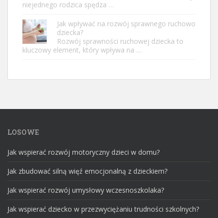
niejednego rodzica spędza …
Jak wpływać na rozwój sprawnego ruchowo
dziecka?
Rozwój sprawności ruchowej dziecka to
kluczowy element, który wpływa na …
LOSOWE
Jak wspierać rozwój motoryczny dzieci w domu?
Jak zbudować silną więź emocjonalną z dzieckiem?
Jak wspierać rozwój umysłowy wczesnoszkolaka?
Jak wspierać dziecko w przezwyciężaniu trudności szkolnych?