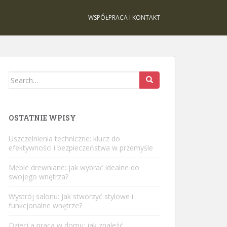
WSPÓŁPRACA I KONTAKT
Search
for:
OSTATNIE WPISY
Uszczelnienia techniczne: klucz do
efektywności i bezpieczeństwa w przemyśle
Meble drewniane: jak wybrać idealne do
swojego wnętrza?
Wystrój salonu: Jak stworzyć stylowe i
funkcjonalne wnętrze?
Dzieci a praca w domu: jak znaleźć