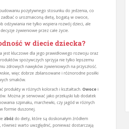
 budowaniu pozytywnego stosunku do jedzenia, co
o zadbać o urozmaiconą dietę, bogatą w owoce,
b odżywiania nie tylko wspiera rozwój dzieci, ale
decyzje żywieniowe przez całe życie.
dność w diecie dziecka?
a jest kluczowe dla jego prawidłowego rozwoju oraz
produktów spożywczych sprzyja nie tylko lepszemu
niu zdrowych nawyków żywieniowych na przyszłość.
awskie, więc dobrze zbilansowane i różnorodne posiłki
owych smaków.
ać produkty w różnych kolorach i kształtach.
Owoce
i
ów. Można je serwować jako przekąski lub dodatek
bowania szpinaku, marchewki, czy jagód w różnych
 w formie duszonej.
ie
zbóż
do diety, które są doskonałym źródłem
na, również warto uwzględnić, ponieważ dostarczają