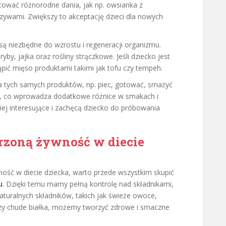
tować różnorodne dania, jak np. owsianka z
ywami. Zwiększy to akceptację dzieci dla nowych
 są niezbędne do wzrostu i regeneracji organizmu.
y, jajka oraz rośliny strączkowe. Jeśli dziecko jest
ić mięso produktami takimi jak tofu czy tempeh.
 tych samych produktów, np. piec, gotować, smażyć
, co wprowadza dodatkowe różnice w smakach i
ziej interesujące i zachęcą dziecko do próbowania
rzoną żywność w diecie
ość w diecie dziecka, warto przede wszystkim skupić
u
. Dzięki temu mamy pełną kontrolę nad składnikami,
naturalnych składników, takich jak świeże owoce,
zy chude białka, możemy tworzyć zdrowe i smaczne