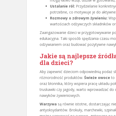
mogą łatwo wziąć udział w gotowaniu, 
Ustalanie ról:
Przydzielanie konkretnyc
potrzebne, co motywuje je do aktywne
Rozmowy o zdrowym żywieniu:
Wspó
wartościach odżywczych składników ora
Zaangażowanie dzieci w przygotowywanie posił
edukacyjna. Taki sposób spędzania czasu mo
odżywianiem oraz budować pozytywne nawyki
Jakie są najlepsze źró
dla dzieci?
Aby zapewnić dzieciom odpowiednią podaż s
różnorodność produktów.
Świeże owoce
to 
oraz błonnika, który wspiera pracę układu p
truskawki czy jagody, warto wprowadzać do d
nawyków żywieniowych.
Warzywa
są równie istotne, dostarczając nie
antyoksydantów. Brokuły, marchewki, szpina
można serwować na surowo, gotowane na parze