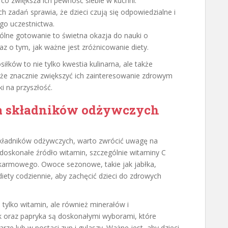
co zwiększa ich pewność siebie w kuchni.
h zadań sprawia, że dzieci czują się odpowiedzialne i
go uczestnictwa.
lne gotowanie to świetna okazja do nauki o
z o tym, jak ważne jest zróżnicowanie diety.
ków to nie tylko kwestia kulinarna, ale także
że znacznie zwiększyć ich zainteresowanie zdrowym
 na przyszłość.
dła składników odżywczych
kładników odżywczych, warto zwrócić uwagę na
doskonałe źródło witamin, szczególnie witaminy C
okarmowego. Owoce sezonowe, takie jak jabłka,
iety codziennie, aby zachęcić dzieci do zdrowych
 tylko witamin, ale również minerałów i
k oraz papryka są doskonałymi wyborami, które
 lub w postaci zup i gulaszy. Ważne jest, aby dzieci