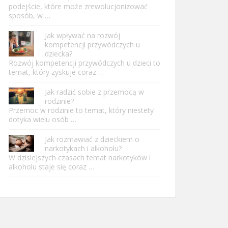
podejście, które może zrewolucjonizować
sposób, w …
Jak wpływać na rozwój
kompetencji przywódczych u
dziecka?
Rozwój kompetencji przywódczych u dzieci to
temat, który zyskuje coraz …
Jak radzić sobie z przemocą w
rodzinie?
Przemoc w rodzinie to temat, który niestety
dotyka wielu osób …
Jak rozmawiać z dzieckiem o
narkotykach i alkoholu?
W dzisiejszych czasach temat narkotyków i
alkoholu staje się coraz …