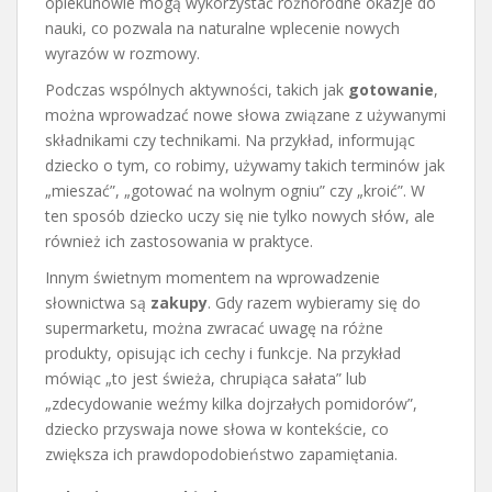
opiekunowie mogą wykorzystać różnorodne okazje do
nauki, co pozwala na naturalne wplecenie nowych
wyrazów w rozmowy.
Podczas wspólnych aktywności, takich jak
gotowanie
,
można wprowadzać nowe słowa związane z używanymi
składnikami czy technikami. Na przykład, informując
dziecko o tym, co robimy, używamy takich terminów jak
„mieszać”, „gotować na wolnym ogniu” czy „kroić”. W
ten sposób dziecko uczy się nie tylko nowych słów, ale
również ich zastosowania w praktyce.
Innym świetnym momentem na wprowadzenie
słownictwa są
zakupy
. Gdy razem wybieramy się do
supermarketu, można zwracać uwagę na różne
produkty, opisując ich cechy i funkcje. Na przykład
mówiąc „to jest świeża, chrupiąca sałata” lub
„zdecydowanie weźmy kilka dojrzałych pomidorów”,
dziecko przyswaja nowe słowa w kontekście, co
zwiększa ich prawdopodobieństwo zapamiętania.