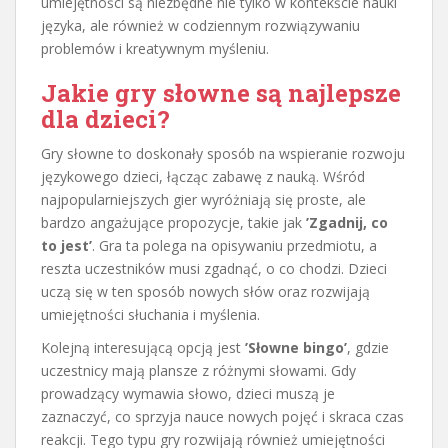
umiejętności są niezbędne nie tylko w kontekście nauki
języka, ale również w codziennym rozwiązywaniu
problemów i kreatywnym myśleniu.
Jakie gry słowne są najlepsze
dla dzieci?
Gry słowne to doskonały sposób na wspieranie rozwoju
językowego dzieci, łącząc zabawę z nauką. Wśród
najpopularniejszych gier wyróżniają się proste, ale
bardzo angażujące propozycje, takie jak
’Zgadnij, co
to jest’
. Gra ta polega na opisywaniu przedmiotu, a
reszta uczestników musi zgadnąć, o co chodzi. Dzieci
uczą się w ten sposób nowych słów oraz rozwijają
umiejętności słuchania i myślenia.
Kolejną interesującą opcją jest
’Słowne bingo’
, gdzie
uczestnicy mają plansze z różnymi słowami. Gdy
prowadzący wymawia słowo, dzieci muszą je
zaznaczyć, co sprzyja nauce nowych pojęć i skraca czas
reakcji. Tego typu gry rozwijają również umiejętności