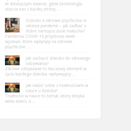
W dzisiejszym świecie, gdzie technologia
otacza nas z każdej strony, …
Dziecko a zdrowie psychiczne w
okresie pandemii – jak zadbać o
dobre samopoczucie malucha?
Pandemia COVID-19 przyniosła wiele
wyzwań, które wpłynęły na zdrowie
psychiczne …
Jak zachęcić dziecko do zdrowego
odżywiania?
Zdrowe odżywianie to kluczowy element w
życiu każdego dziecka, wpływający …
Jak radzić sobie z trudnościami w
nauce u dziecka?
Trudności w nauce to temat, który dotyka
wielu dzieci, a …