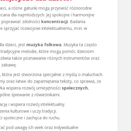
eci, a różne gatunki mogą przynieść różnorodne
ecana dla najmłodszych. Jej spokojne i harmonijne
 poprawiać zdolności
koncentracji
. Badania
e sprzyjać rozwojowi intelektualnemu, m.in. w
a dzieci, jest
muzyka folkowa
. Muzyka ta często
i tradycyjne melodie, które mogą pomóc dzieciom
żliwia także poznawanie różnych instrumentów oraz
z zabawę.
, która jest stworzona specjalnie z myślą o maluchach.
tmy oraz łatwe do zapamiętania teksty, co sprawia, że
zyka wspiera rozwój umiejętności
społecznych
,
pólne śpiewanie z rówieśnikami.
ję i wspiera rozwój intelektualny.
ia kulturowe i uczy tradycji.
i społeczne i zachęca do ruchu.
brać pod uwagę ich wiek oraz indywidualne