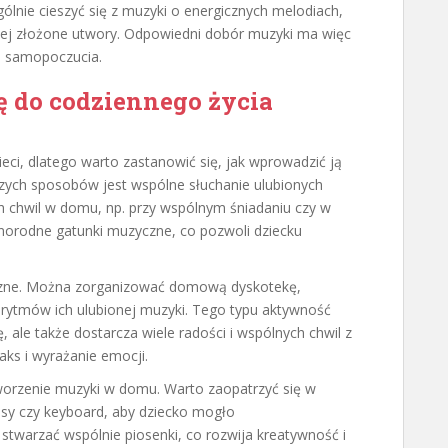
ólnie cieszyć się z muzyki o energicznych melodiach,
ej złożone utwory. Odpowiedni dobór muzyki ma więc
o samopoczucia.
 do codziennego życia
ci, dlatego warto zastanowić się, jak wprowadzić ją
szych sposobów jest wspólne słuchanie ulubionych
 chwil w domu, np. przy wspólnym śniadaniu czy w
żnorodne gatunki muzyczne, co pozwoli dziecku
zne. Można zorganizować domową dyskotekę,
 rytmów ich ulubionej muzyki. Tego typu aktywność
, ale także dostarcza wiele radości i wspólnych chwil z
aks i wyrażanie emocji.
worzenie muzyki w domu. Warto zaopatrzyć się w
kasy czy keyboard, aby dziecko mogło
twarzać wspólnie piosenki, co rozwija kreatywność i