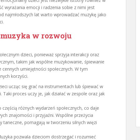
mocjonalny dzieci jest niezwykle istotny również w
ć wyrażania emocji i radzenia sobie z nimi jest
 od najmłodszych lat warto wprowadzać muzykę jako
i.
i muzyka w rozwoju
ecznym dzieci, ponieważ sprzyja interakcji oraz
zycznym, takim jak wspólne muzykowanie, śpiewanie
ie cennych umiejętności społecznych. W tym
nych korzyści.
zieci ucząc się grać na instrumentach lub śpiewać w
Taki proces uczy je, jak działać w zespole oraz jak
to częścią różnych wydarzeń społecznych, co daje
ch znajomości i przyjaźni. Wspólne przeżycia
y taneczne, pomagają w tworzeniu silnych więzi
Muzyka pozwala dzieciom dostrzegać i rozumieć