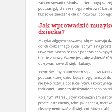
zainteresowania. Młodsze dzieci mogą szczeg
podczas gdy starsze mogą preferować bardzi
kluczowe znaczenie dla ich rozwoju i dobreg
Jak wprowadzić muzykę
dziecka?
Muzyka odgrywa kluczową rolę w rozwoju dzie
do ich codziennego życia. Jednym z najprost
utworów. Można to robić podczas spokojnych
trakcie zabawy. Ważne jest, aby wybierać ró
odkrywać nowe dźwięki i kultury.
Innym świetnym pomysłem są zabawy tanec
podczas której dzieci będą mogły tańczyć do
nie tylko rozwija poczucie rytmu i koordynację
rodzicami. Taniec to doskonały sposób na rel
Kolejnym interesującym rozwiązaniem jest t
proste instrumenty, takie jak bębenki, mara
eksperymentować z dźwiękami. Można także s