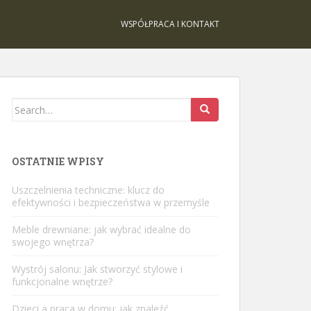
WSPÓŁPRACA I KONTAKT
Search
for:
OSTATNIE WPISY
Uszczelnienia techniczne: klucz do
efektywności i bezpieczeństwa w przemyśle
Meble drewniane: jak wybrać idealne do
swojego wnętrza?
Wystrój salonu: Jak stworzyć stylowe i
funkcjonalne wnętrze?
Dzieci a praca w domu: jak znaleźć