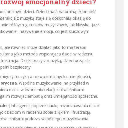
rozwój emocjonalny dzieci?
ocjonalnym dzieci. Dzieci mają naturalną skłonność
 interakcja z muzyką staje się doskonałą okazją do
anie różnych gatunków muzycznych, jak klasyka, jazz
ikowanie i nazywanie emocji, co jest kluczowym
, ale również może działać jako forma terapii.
pularna jako metoda wspierająca dzieci w radzeniu
frustracja. Dzięki pracy z muzyką, dzieci uczą się
pełni bezpieczny.
 między muzyką a rozwojem innych umiejętności,
toryczna
. Wspólne muzykowanie, na przykład w
ra dzieci w tworzeniu relacji z rówieśnikami.
a im rozwijać empatię oraz umiejętności społeczne.
nej inteligencji poprzez naukę rozpoznawania uczuć.
 dzieciom w radzeniu sobie z lękiem i frustracją.
z rówieśnikami podczas wspólnego muzykowania.