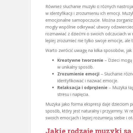
Również słuchanie muzyki o różnych nastro
w identyfikacji i zrozumieniu ich emocji. Mu
emocjonalne samopoczucie. Można zorganizow
mogły wspólnie odkrywać utwory odzwiercied
rozmawiać z dziećmi o swoich odczuciach w
lepiej zrozumieć nie tylko swoje emocje, ale 
Warto zwrócić uwagę na kilka sposobów, jak
Kreatywne tworzenie
– Dzieci mogą 
w unikalny sposób.
Zrozumienie emocji
– Słuchanie róż
identyfikować i nazwać emocje.
Relaksacja i odprężenie
– Muzyka ła
stresu i napięcia.
Muzyka jako forma ekspresji daje dzieciom p
sposób, który jest naturalny i przyjemny. W r
swoich emocjach i lepiej rozumieją siebie i ot
Jakie rodzaje muzyki są 