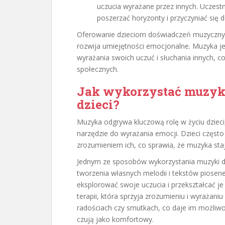
uczucia wyrażane przez innych. Uczest
poszerzać horyzonty i przyczyniać się 
Oferowanie dzieciom doświadczeń muzycznych
rozwija umiejętności emocjonalne. Muzyka j
wyrażania swoich uczuć i słuchania innych, 
społecznych.
Jak wykorzystać muzykę
dzieci?
Muzyka odgrywa kluczową rolę w życiu dzieci,
narzędzie do wyrażania emocji. Dzieci częst
zrozumieniem ich, co sprawia, że muzyka st
Jednym ze sposobów wykorzystania muzyki do
tworzenia własnych melodii i tekstów piose
eksplorować swoje uczucia i przekształcać j
terapii, która sprzyja zrozumieniu i wyrażani
radościach czy smutkach, co daje im możliwo
czują jako komfortowy.