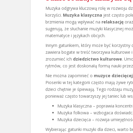
Muzyka odgrywa kluczową rolę w rozwoju dzi
korzyści.
Muzyka klasyczna
jest często pol
brzmienia mogą wpływać na
relaksację
oraz
sugerują, że słuchanie muzyki klasycznej moż
matematyce i językach obcych.
Innym gatunkiem, który może być korzystny dl
zawiera bogate w treść tworzywa kulturowe 
zrozumieć ich
dziedzictwo kulturowe
. Umo
rytmów, co jest doskonałą formą nauki prze
Nie można zapomnieć o
muzyce dziecięcej
Piosenki w tej kategorii często mają żywe ry
dzieci chętnie je śpiewają. Tego rodzaju mu
ponieważ często towarzyszy jej taniec lub ws
Muzyka klasyczna – poprawia koncentrac
Muzyka folkowa – wzbogaca doświadczen
Muzyka dziecięca – rozwija umiejętnośc
Wybierając gatunki muzyki dla dzieci, warto 