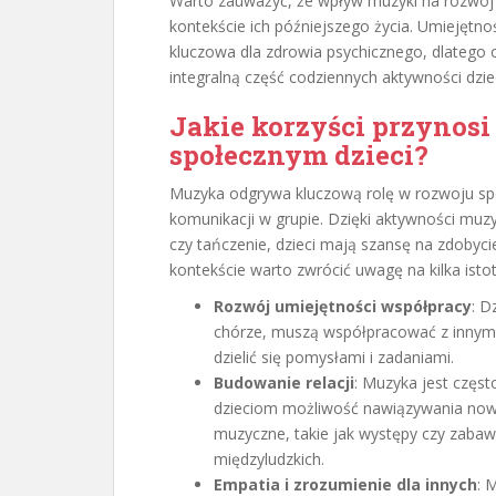
Warto zauważyć, że wpływ muzyki na rozwój e
kontekście ich późniejszego życia. Umiejętnoś
kluczowa dla zdrowia psychicznego, dlatego
integralną część codziennych aktywności dziec
Jakie korzyści przynos
społecznym dzieci?
Muzyka odgrywa kluczową rolę w rozwoju społ
komunikacji w grupie. Dzięki aktywności mu
czy tańczenie, dzieci mają szansę na zdobyc
kontekście warto zwrócić uwagę na kilka istot
Rozwój umiejętności współpracy
: D
chórze, muszą współpracować z innymi. 
dzielić się pomysłami i zadaniami.
Budowanie relacji
: Muzyka jest częs
dzieciom możliwość nawiązywania nowy
muzyczne, takie jak występy czy zabaw
międzyludzkich.
Empatia i zrozumienie dla innych
: 