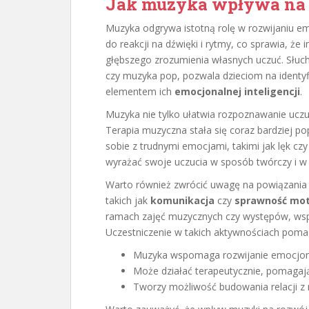
Jak muzyka wpływa na 
Muzyka odgrywa istotną rolę w rozwijaniu em
do reakcji na dźwięki i rytmy, co sprawia, że
głębszego zrozumienia własnych uczuć. Słuch
czy muzyka pop, pozwala dzieciom na identyf
elementem ich
emocjonalnej inteligencji
.
Muzyka nie tylko ułatwia rozpoznawanie uczuć
Terapia muzyczna stała się coraz bardziej po
sobie z trudnymi emocjami, takimi jak lęk czy 
wyrażać swoje uczucia w sposób twórczy i w 
Warto również zwrócić uwagę na powiązania
takich jak
komunikacja
czy
sprawność mo
ramach zajęć muzycznych czy występów, wspie
Uczestniczenie w takich aktywnościach pomag
Muzyka wspomaga rozwijanie emocjonal
Może działać terapeutycznie, pomagając
Tworzy możliwość budowania relacji 