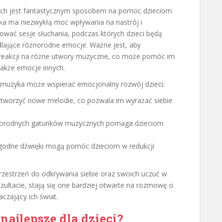
jach jest fantastycznym sposobem na pomoc dzieciom
zyka ma niezwykłą moc wpływania na nastrój i
ać sesje słuchania, podczas których dzieci będą
lające różnorodne emocje. Ważne jest, aby
 reakcji na różne utwory muzyczne, co może pomóc im
także emocje innych.
 muzyka może wspierać emocjonalny rozwój dzieci:
tworzyć nowe melodie, co pozwala im wyrażać siebie
norodnych gatunków muzycznych pomaga dzieciom
godne dźwięki mogą pomóc dzieciom w redukcji
rzestrzeń do odkrywania siebie oraz swoich uczuć w
ezultacie, stają się one bardziej otwarte na rozmowę o
aczający ich świat.
najlepsze dla dzieci?