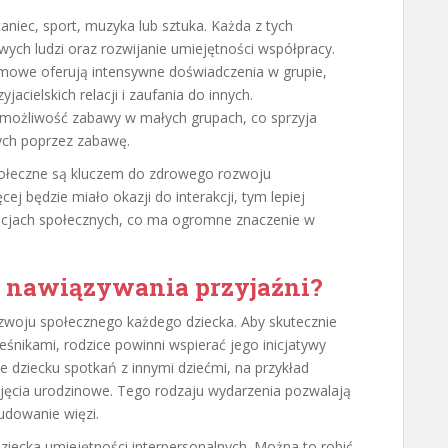
aniec, sport, muzyka lub sztuka. Każda z tych
ch ludzi oraz rozwijanie umiejętności współpracy.
zimowe oferują intensywne doświadczenia w grupie,
jacielskich relacji i zaufania do innych.
 możliwość zabawy w małych grupach, co sprzyja
nych poprzez zabawę.
łeczne są kluczem do zdrowego rozwoju
j będzie miało okazji do interakcji, tym lepiej
uacjach społecznych, co ma ogromne znaczenie w
o nawiązywania przyjaźni?
zwoju społecznego każdego dziecka. Aby skutecznie
eśnikami, rodzice powinni wspierać jego inicjatywy
e dziecku spotkań z innymi dziećmi, na przykład
yjęcia urodzinowe. Tego rodzaju wydarzenia pozwalają
udowanie więzi.
iecka umiejętności interpersonalnych. Można to robić