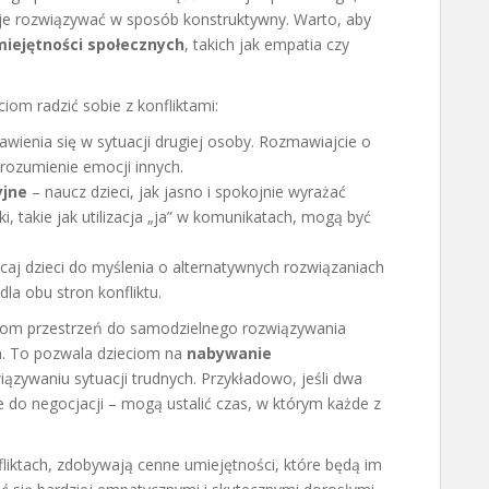
k je rozwiązywać w sposób konstruktywny. Warto, aby
iejętności społecznych
, takich jak empatia czy
om radzić sobie z konfliktami:
wienia się w sytuacji drugiej osoby. Rozmawiajcie o
zrozumienie emocji innych.
yjne
– naucz dzieci, jak jasno i spokojnie wyrażać
, takie jak utilizacja „ja” w komunikatach, mogą być
caj dzieci do myślenia o alternatywnych rozwiązaniach
la obu stron konfliktu.
eciom przestrzeń do samodzielnego rozwiązywania
m. To pozwala dzieciom na
nabywanie
ązywaniu sytuacji trudnych. Przykładowo, jeśli dwa
e do negocjacji – mogą ustalić czas, w którym każde z
fliktach, zdobywają cenne umiejętności, które będą im