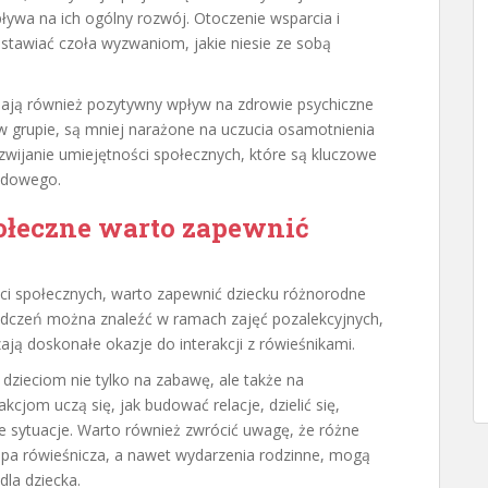
pływa na ich ogólny rozwój. Otoczenie wsparcia i
stawiać czoła wyzwaniom, jakie niesie ze sobą
 mają również pozytywny wpływ na zdrowie psychiczne
 w grupie, są mniej narażone na uczucia osamotnienia
ozwijanie umiejętności społecznych, które są kluczowe
wodowego.
ołeczne warto zapewnić
ci społecznych, warto zapewnić dziecku różnorodne
adczeń można znaleźć w ramach zajęć pozalekcyjnych,
ą doskonałe okazje do interakcji z rówieśnikami.
dzieciom nie tylko na zabawę, ale także na
rakcjom uczą się, jak budować relacje, dzielić się,
 sytuacje. Warto również zwrócić uwagę, że różne
grupa rówieśnicza, a nawet wydarzenia rodzinne, mogą
dla dziecka.