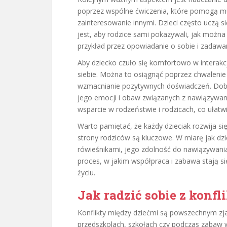
poprzez wspólne ćwiczenia, które pomogą m
zainteresowanie innymi. Dzieci często uczą 
jest, aby rodzice sami pokazywali, jak moż
przykład przez opowiadanie o sobie i zadawa
Aby dziecko czuło się komfortowo w interakc
siebie. Można to osiągnąć poprzez chwaleni
wzmacnianie pozytywnych doświadczeń. Dobr
jego emocji i obaw związanych z nawiązywan
wsparcie w rodzeństwie i rodzicach, co ułatw
Warto pamiętać, że każdy dzieciak rozwija si
strony rodziców są kluczowe. W miarę jak dz
rówieśnikami, jego zdolność do nawiązywania 
proces, w jakim współpraca i zabawa stają si
życiu.
Jak radzić sobie z konf
Konflikty między dziećmi są powszechnym z
przedszkolach, szkołach czy podczas zabaw w