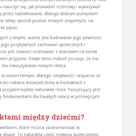
u nauczyć się, jak prowadzić rozmowy i wykazywać
się przez naśladowanie, dlatego dobrym pomysłem
na w łatwy sposób poznać nowych znajomych, na
nie pytań.
jach z innymi, ważne jest budowanie jego pewności
e jego pozytywnych zachowań społecznych i
ze jest również rozmawiać z dzieckiem na temat
iem przyjaźni. Dzięki temu maluch poczuje, że ma
i mu nawiązywanie nowych relacji.
ę w swoim tempie, dlatego cierpliwość i wsparcie ze
iecko nabiera doświadczenia w kontaktach z
przyjaźni będzie naturalnie rosła. Fascynujący jest
ę fundamentami dla trwałych relacji w późniejszym
liktami między dziećmi?
jawiskiem, które można zaobserwować w
 grupie. To naturalna część rozwoju społecznego,