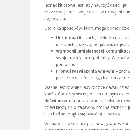
jednak kluczowe jest, aby nauczyć dzieci, ja
rodzice wspierali swoje dzieci w rozwijaniu
um
negocjacja.
Oto kilka sposobów, które mogą pomóc dzieci
Ucz empatii
– zachęć dziecko do posta
uczuciach i pokazujcie, jak ważne jest 
Wzmocnij umiejętności komunikac
swoje uczucia oraz potrzeby. Wskazówki
pomocne.
Promuj rozwiązania win-win
– zachę
problemów, które mogą być korzystne d
Ważne jest również, aby rodzice dawali dzi
konfliktów, oczywiście pod ich czujnym okie
doświadczenia
oraz pewności siebie w rozwi
dzieci kłócą się o zabawkę, można zachęcić j
nich będzie mogło się bawić tą zabawką.
W miarę jak dzieci uczą się nawigować w kon