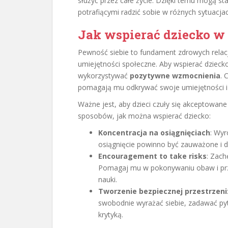
służyć przez całe życie. Dzięki temu mogą st
potrafiącymi radzić sobie w różnych sytuacja
Jak wspierać dziecko w
Pewność siebie to fundament zdrowych relacj
umiejętności społeczne. Aby wspierać dzieck
wykorzystywać
pozytywne wzmocnienia
. 
pomagają mu odkrywać swoje umiejętności i 
Ważne jest, aby dzieci czuły się akceptowane 
sposobów, jak można wspierać dziecko:
Koncentracja na osiągnięciach
: Wyr
osiągnięcie powinno być zauważone i d
Encouragement to take risks
: Zac
Pomagaj mu w pokonywaniu obaw i prz
nauki.
Tworzenie bezpiecznej przestrzeni
swobodnie wyrażać siebie, zadawać py
krytyką.