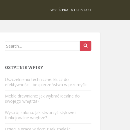
WSPÓŁPRACA I KONTAKT
Search
for:
OSTATNIE WPISY
Uszczelnienia techniczne: klucz do
efektywności i bezpieczeństwa w przemyśle
Meble drewniane: jak wybrać idealne do
swojego wnętrza?
Wystrój salonu: Jak stworzyć stylowe i
funkcjonalne wnętrze?
Dzieci a praca w domu: jak znaleźć