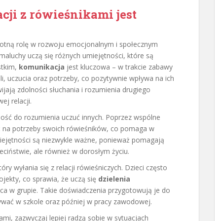
cji z rówieśnikami jest
stotną rolę w rozwoju emocjonalnym i społecznym
 maluchy uczą się różnych umiejętności, które są
stkim,
komunikacja
jest kluczowa – w trakcie zabawy
li, uczucia oraz potrzeby, co pozytywnie wpływa na ich
ijają zdolności słuchania i rozumienia drugiego
j relacji.
lność do rozumienia uczuć innych. Poprzez wspólne
ać na potrzeby swoich rówieśników, co pomaga w
umiejętności są niezwykle ważne, ponieważ pomagają
eciństwie, ale również w dorosłym życiu.
y wyłania się z relacji rówieśniczych. Dzieci często
jekty, co sprawia, że uczą się
dzielenia
ca w grupie. Takie doświadczenia przygotowują je do
ywać w szkole oraz później w pracy zawodowej.
ami, zazwyczaj lepiej radzą sobie w sytuacjach