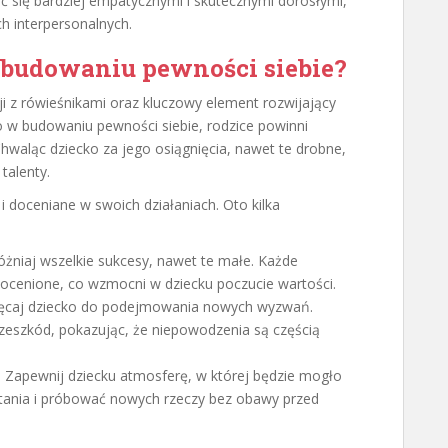
ać się bardziej empatycznymi i skutecznymi dorosłymi,
ch interpersonalnych.
 budowaniu pewności siebie?
i z rówieśnikami oraz kluczowy element rozwijający
o w budowaniu pewności siebie, rodzice powinni
Chwaląc dziecko za jego osiągnięcia, nawet te drobne,
talenty.
i doceniane w swoich działaniach. Oto kilka
óżniaj wszelkie sukcesy, nawet te małe. Każde
ocenione, co wzmocni w dziecku poczucie wartości.
hęcaj dziecko do podejmowania nowych wyzwań.
eszkód, pokazując, że niepowodzenia są częścią
: Zapewnij dziecku atmosferę, w której będzie mogło
tania i próbować nowych rzeczy bez obawy przed