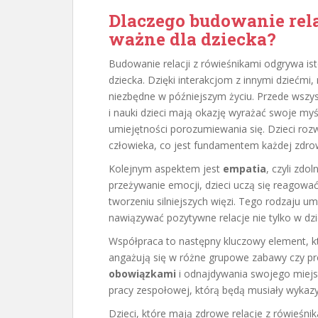
Dlaczego budowanie rela
ważne dla dziecka?
Budowanie relacji z rówieśnikami odgrywa i
dziecka. Dzięki interakcjom z innymi dziećmi,
niezbędne w późniejszym życiu. Przede wszy
i nauki dzieci mają okazję wyrażać swoje myś
umiejętności porozumiewania się. Dzieci rozw
człowieka, co jest fundamentem każdej zdrowe
Kolejnym aspektem jest
empatia
, czyli zdo
przeżywanie emocji, dzieci uczą się reagow
tworzeniu silniejszych więzi. Tego rodzaju 
nawiązywać pozytywne relacje nie tylko w dzi
Współpraca to następny kluczowy element, któr
angażują się w różne grupowe zabawy czy pro
obowiązkami
i odnajdywania swojego miejs
pracy zespołowej, którą będą musiały wykaz
Dzieci, które mają zdrowe relacje z rówieśnik