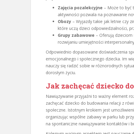
Zajęcia pozalekcyjne
– Może to być t
aktywności pozwala na poznawanie nowy
Obozy
– Wyjazdy takie jak letnie czy 
które uczą dzieci odpowiedzialności, przy
Grupy zabawowe
– Oferują dzieciom
rozwijaniu umiejętności interpersonal
Odpowiednio dopasowane doświadczenia spo
emocjonalnego i społecznego dziecka. Im więce
nauczy się radzić sobie w różnorodnych syt
dorosłym życiu.
Jak zachęcać dziecko d
Nawiązywanie przyjaźni to ważny element ro
zachęcać dziecko do budowania relacji z rówi
społeczne. Istotnym krokiem jest umożliwieni
organizując wspólne zabawy w parku lub prz
na spontaniczne nawiązywanie kontaktów i b
Kolejnym ważnym aspektem jest nauczanie dz