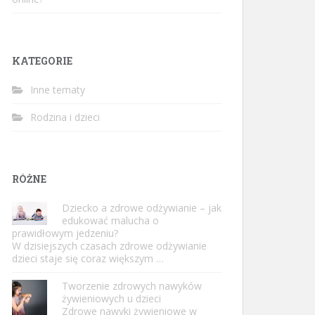
KATEGORIE
Inne tematy
Rodzina i dzieci
RÓŻNE
Dziecko a zdrowe odżywianie – jak
edukować malucha o
prawidłowym jedzeniu?
W dzisiejszych czasach zdrowe odżywianie
dzieci staje się coraz większym …
Tworzenie zdrowych nawyków
żywieniowych u dzieci
Zdrowe nawyki żywieniowe w